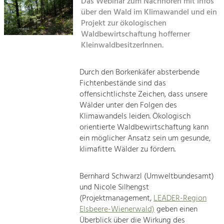
Das Webinar zum Nachhören mit Infos
Kirchen am Fluss
über den Wald im Klimawandel und ein
Tourismus
Projekt zur ökologischen
Waldbewirtschaftung hofferner
Angebotsentwicklung und
Suche
Positionierung.
KleinwaldbesitzerInnen.
Impressum
Kunst & Kultur
Durch den Borkenkäfer absterbende
Handwerk, Wissenschaft und Forschung.
Fichtenbestände sind das
Kontakt
offensichtlichste Zeichen, dass unsere
Wälder unter den Folgen des
Soziales, Bildung &
Klimawandels leiden. Ökologisch
Identität
orientierte Waldbewirtschaftung kann
Gleichberechtigung, Jugend und
ein möglicher Ansatz sein um gesunde,
Integration
klimafitte Wälder zu fördern.
Mobilität & Energie
Klimawandel, öffentlicher Verkehr und
erneuerbare Energie
Bernhard Schwarzl (Umweltbundesamt)
und Nicole Silhengst
(Projektmanagement,
LEADER-Region
Wirtschaft
Elsbeere-Wienerwald)
geben einen
Steigerung regionaler Wertschöpfung
Überblick über die Wirkung des