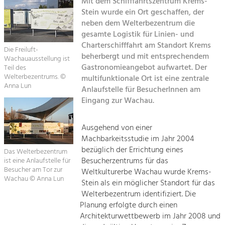
Mit dem Schifffahrtszentrum Krems-
Kirchen am Fluss
Stein wurde ein Ort geschaffen, der
Tourismus
neben dem Welterbezentrum die
gesamte Logistik für Linien- und
Angebotsentwicklung und
Suche
Positionierung.
Charterschifffahrt am Standort Krems
Die Freiluft-
beherbergt und mit entsprechendem
Wachauausstellung ist
Impressum
Kunst & Kultur
Gastronomieangebot aufwartet. Der
Teil des
Welterbezentrums. ©
multifunktionale Ort ist eine zentrale
Handwerk, Wissenschaft und Forschung.
Kontakt
Anna Lun
Anlaufstelle für BesucherInnen am
Eingang zur Wachau.
Soziales, Bildung &
Identität
Ausgehend von einer
Gleichberechtigung, Jugend und
Machbarkeitsstudie im Jahr 2004
Integration
bezüglich der Errichtung eines
Das Welterbezentrum
Mobilität & Energie
Besucherzentrums für das
ist eine Anlaufstelle für
Klimawandel, öffentlicher Verkehr und
Besucher am Tor zur
Weltkulturerbe Wachau wurde Krems-
erneuerbare Energie
Wachau © Anna Lun
Stein als ein möglicher Standort für das
Welterbezentrum identifiziert. Die
Wirtschaft
Planung erfolgte durch einen
Steigerung regionaler Wertschöpfung
Architekturwettbewerb im Jahr 2008 und