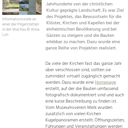
Jahrhunderte von der christlichen
Kirchen am Fluss
Kultur geprägte Landschaft. Es war Ziel
Tourismus
des Projektes, das Bewusstsein für die
Angebotsentwicklung und
Informationsstele an
Suche
Klöster, Kirchen und Kapellen bei der
Positionierung.
einer der Pilgerstätten
einheimischen Bevölkerung und bei
in der Wachau © Anna
Lun
Gästen zu steigern und die Bauten
Impressum
Kunst & Kultur
erlebbar zu machen. Dazu wurde eine
Handwerk, Wissenschaft und Forschung.
ganze Reihe von Projekten realisiert.
Kontakt
Soziales, Bildung &
Da viele der Kirchen fast das ganze Jahr
über verschlossen sind, sollten sie
Identität
zumindest virtuell zugänglich gemacht
Gleichberechtigung, Jugend und
Integration
werden. Dazu wurde eine
Homepage
Mobilität & Energie
erstellt, auf der die Bauten umfassend
fotografisch dokumentiert sind und auch
Klimawandel, öffentlicher Verkehr und
erneuerbare Energie
eine kurze Beschreibung zu finden ist.
Vom Museumsverein Melk wurden
Wirtschaft
zusätzlich von vielen Kirchen
Kugelpanoramen erstellt. Öffnungszeiten,
Steigerung regionaler Wertschöpfung
Führungen und Veranstaltungen werden