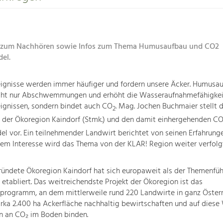
 zum Nachhören sowie Infos zum Thema Humusaufbau und CO2
del.
eignisse werden immer häufiger und fordern unsere Äcker. Humusa
icht nur Abschwemmungen und erhöht die Wasseraufnahmefähigkei
ignissen, sondern bindet auch CO
. Mag. Jochen Buchmaier stellt d
2
der Ökoregion Kaindorf (Stmk.) und den damit einhergehenden C
del vor. Ein teilnehmender Landwirt berichtet von seinen Erfahrunge
em Interesse wird das Thema von der KLAR! Region weiter verfolgt
ündete Ökoregion Kaindorf hat sich europaweit als der Themenfüh
tabliert. Das weitreichendste Projekt der Ökoregion ist das
rogramm, an dem mittlerweile rund 220 Landwirte in ganz Österr
irka 2.400 ha Ackerfläche nachhaltig bewirtschaften und auf diese
 an CO₂ im Boden binden.