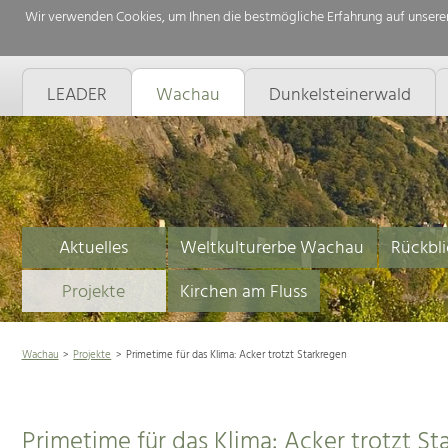
Wir verwenden Cookies, um Ihnen die bestmögliche Erfahrung auf unserer
LEADER
Wachau
Dunkelsteinerwald
Aktuelles
Weltkulturerbe Wachau
Rückbli
Projekte
Kirchen am Fluss
Wachau
Projekte
Primetime für das Klima: Acker trotzt Starkregen
Primetime für das Klima: Acker trotzt St