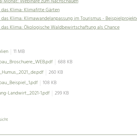
ma-Monat: Webinare zum Nachschauen
 das Klima: Klimafitte Gärten
 das Klima: Klimawandelanpassung im Tourismus - Beispielprojekt
r das Klima: Ökologische Waldbewirtschaftung als Chance
lien
11 MB
bau_Broschuere_WEB.pdf
688 KB
t_Humus_2021_de.pdf
260 KB
au_Beispiel_1.pdf
108 KB
ung-Landwirt_2021-1.pdf
299 KB
sicht