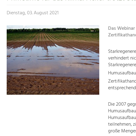
Dienstag, 03. August 2021
Das Webinar
Zertifikathan
Starkregener
verhindert n
Starkregenere
Humusaufbau 
Zertifikathan
entsprechend
Die 2007 gegr
Humusaufbau e
Humusaufbaup
teilnehmen, z
große Mengen