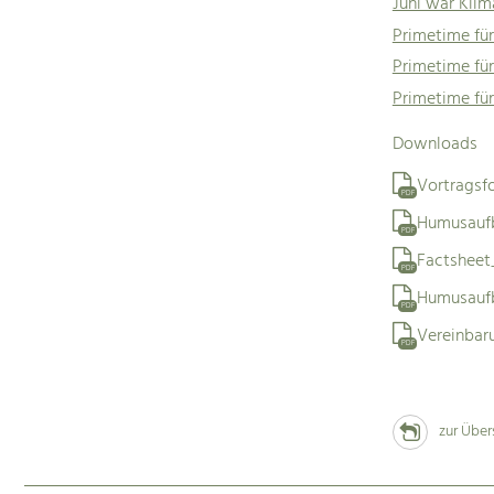
Juni war Kli
Primetime für
Primetime für
Primetime fü
Downloads
Vortragsfo
PDF
Humusauf
PDF
Factshee
PDF
Humusaufb
PDF
Vereinbar
PDF
zur Über