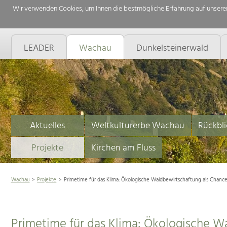
Wir verwenden Cookies, um Ihnen die bestmögliche Erfahrung auf unserer
LEADER
Wachau
Dunkelsteinerwald
Aktuelles
Weltkulturerbe Wachau
Rückbli
Projekte
Kirchen am Fluss
Wachau
Projekte
Primetime für das Klima: Ökologische Waldbewirtschaftung als Chanc
Primetime für das Klima: Ökologische W