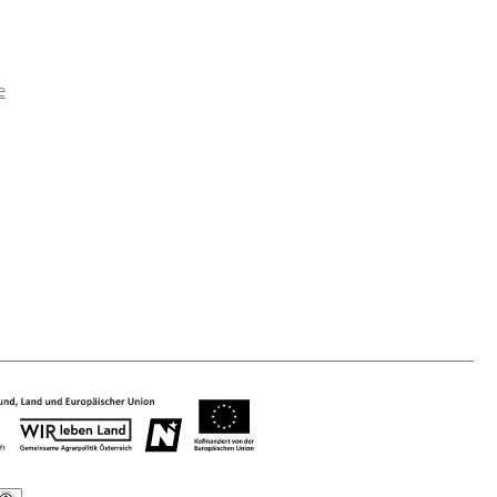
Baukultur
Ortsbild, Baukultur und nachhaltiges
Siedlungswesen.
e
Land- & Forstwirtschaft
Bewirtschaftung und Pflege der
Kulturlandschaft.
Tourismus
Angebotsentwicklung und
Positionierung.
Kunst & Kultur
Handwerk, Wissenschaft und Forschung.
Soziales, Bildung &