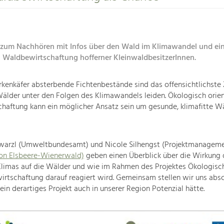
zum Nachhören mit Infos über den Wald im Klimawandel und ein 
 Waldbewirtschaftung hofferner KleinwaldbesitzerInnen.
kenkäfer absterbende Fichtenbestände sind das offensichtlichste 
älder unter den Folgen des Klimawandels leiden. Ökologisch orien
haftung kann ein möglicher Ansatz sein um gesunde, klimafitte W
warzl (Umweltbundesamt) und Nicole Silhengst (Projektmanageme
n Elsbeere-Wienerwald)
geben einen Überblick über die Wirkung 
Klimas auf die Wälder und wie im Rahmen des Projektes Ökologisc
rtschaftung darauf reagiert wird. Gemeinsam stellen wir uns abs
 ein derartiges Projekt auch in unserer Region Potenzial hätte.