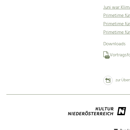
Juni war Kli
Primetime für
Primetime für
Primetime für
Downloads
Vortragsf
PDF
zur Über