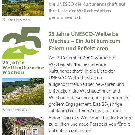
die UNESCO die Kulturlandschaft auf
Kirchen am Fluss
ihre Liste der Welterbestätten
Tourismus
genommen hat.
Angebotsentwicklung und
© Rita Newman
Suche
Positionierung.
25 Jahre UNESCO-Welterbe
Impressum
Kunst & Kultur
Wachau – Ein Jubiläum zum
Handwerk, Wissenschaft und Forschung.
Feiern und Reflektieren
Kontakt
Am 2. Dezember 2000 wurde die
Wachau als "fortbestehende
Soziales, Bildung &
Kulturlandschaft" in die Liste der
Identität
UNESCO-Welterbestätten
Gleichberechtigung, Jugend und
aufgenommen. Seither bewahren und
Integration
entwickeln die Wachauerinnen und
Mobilität & Energie
Wachauer diese einzigartige Region mit
Klimawandel, öffentlicher Verkehr und
großem Engagement. Das 25-jährige
erneuerbare Energie
© extremfotos.at
Jubiläum bietet nun Anlass, auf die
Bedeutung des Welterbes für die Region
Wirtschaft
zu blicken und neue Perspektiven für die
Steigerung regionaler Wertschöpfung
Zukunft zu entdecken.