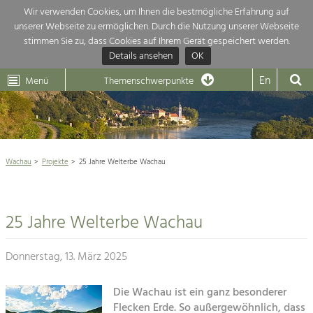
Wir verwenden Cookies, um Ihnen die bestmögliche Erfahrung auf
unserer Webseite zu ermöglichen. Durch die Nutzung unserer Webseite
Themenübersicht
stimmen Sie zu, dass Cookies auf Ihrem Gerät gespeichert werden.
Details ansehen
OK
LEADER
Wachau
Dunkelsteinerwald
Klima
Die Regionalentwicklung in unserer Region ist sehr vielfältig. Deshalb
En
Menü
Themenschwerpunkte
geben wir hier eine Übersicht über unsere Themenschwerpunkte. Für
Aktuelles
mehr Informationen einfach das Thema anklicken und schon werden alle

Projekte in diesem Kontext angezeigt.
Weltkulturerbe Wachau

Natur- &
Wachau
Projekte
25 Jahre Welterbe Wachau
Rückblick 25 Jahre Jubiläum

Landschaftsschutz
Pflege, Regulierung und
Naturschutz

Weiterentwicklung.
25 Jahre Welterbe Wachau
Baukultur
Architektur

Ortsbild, Baukultur und nachhaltiges
Siedlungswesen.
Donnerstag, 13. März 2025
Landwirtschaft & Tourismus
Land- & Forstwirtschaft
Die Wachau ist ein ganz besonderer
Projekte
Bewirtschaftung und Pflege der
Flecken Erde. So außergewöhnlich, dass
Kulturlandschaft.