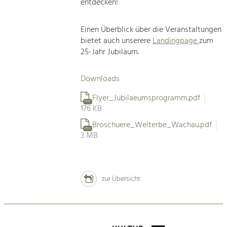
entdecken!
Einen Überblick über die Veranstaltungen
bietet auch unserere
Landingpage
zum
25-Jahr Jubiläum.
Downloads
Flyer_Jubilaeumsprogramm.pdf
PDF
176 KB
Broschuere_Welterbe_Wachau.pdf
PDF
3 MB
zur Übersicht