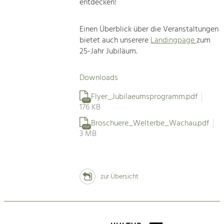
entdecken!
Einen Überblick über die Veranstaltungen
bietet auch unserere
Landingpage
zum
25-Jahr Jubiläum.
Downloads
Flyer_Jubilaeumsprogramm.pdf
PDF
176 KB
Broschuere_Welterbe_Wachau.pdf
PDF
3 MB
zur Übersicht