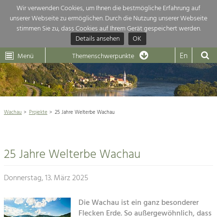
Wir verwenden Cookies, um Ihnen die bestmögliche Erfahrung auf
unserer Webseite zu ermöglichen. Durch die Nutzung unserer Webseite
Themenübersicht
stimmen Sie zu, dass Cookies auf Ihrem Gerät gespeichert werden.
Details ansehen
OK
LEADER
Wachau
Dunkelsteinerwald
Klima
Die Regionalentwicklung in unserer Region ist sehr vielfältig. Deshalb
En
Menü
Themenschwerpunkte
geben wir hier eine Übersicht über unsere Themenschwerpunkte. Für
Aktuelles
mehr Informationen einfach das Thema anklicken und schon werden alle

Projekte in diesem Kontext angezeigt.
Weltkulturerbe Wachau

Natur- &
Wachau
Projekte
25 Jahre Welterbe Wachau
Rückblick 25 Jahre Jubiläum

Landschaftsschutz
Pflege, Regulierung und
Naturschutz

Weiterentwicklung.
25 Jahre Welterbe Wachau
Baukultur
Architektur

Ortsbild, Baukultur und nachhaltiges
Siedlungswesen.
Donnerstag, 13. März 2025
Landwirtschaft & Tourismus
Land- & Forstwirtschaft
Die Wachau ist ein ganz besonderer
Projekte
Bewirtschaftung und Pflege der
Flecken Erde. So außergewöhnlich, dass
Kulturlandschaft.