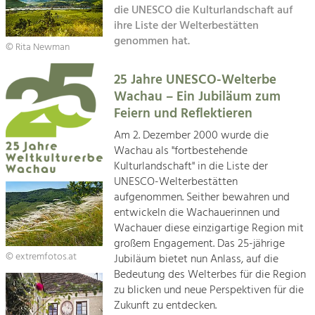
die UNESCO die Kulturlandschaft auf
Kirchen am Fluss
ihre Liste der Welterbestätten
Tourismus
genommen hat.
Angebotsentwicklung und
© Rita Newman
Suche
Positionierung.
25 Jahre UNESCO-Welterbe
Impressum
Kunst & Kultur
Wachau – Ein Jubiläum zum
Handwerk, Wissenschaft und Forschung.
Feiern und Reflektieren
Kontakt
Am 2. Dezember 2000 wurde die
Wachau als "fortbestehende
Soziales, Bildung &
Kulturlandschaft" in die Liste der
Identität
UNESCO-Welterbestätten
Gleichberechtigung, Jugend und
aufgenommen. Seither bewahren und
Integration
entwickeln die Wachauerinnen und
Mobilität & Energie
Wachauer diese einzigartige Region mit
Klimawandel, öffentlicher Verkehr und
großem Engagement. Das 25-jährige
erneuerbare Energie
© extremfotos.at
Jubiläum bietet nun Anlass, auf die
Bedeutung des Welterbes für die Region
Wirtschaft
zu blicken und neue Perspektiven für die
Steigerung regionaler Wertschöpfung
Zukunft zu entdecken.