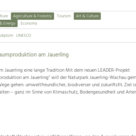
lture
Agriculture & Forestry
Tourism
Art & Culture
 & Energy
Economy
adiplom
UNESCO
baumproduktion am Jauerling
m Jauerling eine lange Tradition Mit dem neuen LEADER-Projekt
produktion am Jauerling“ will der Naturpark Jauerling-Wachau ge
ge gehen: umweltfreundlicher, biodiverser und zukunftsfit. Ziel ist
alten – ganz im Sinne von Klimaschutz, Bodengesundheit und Artenv