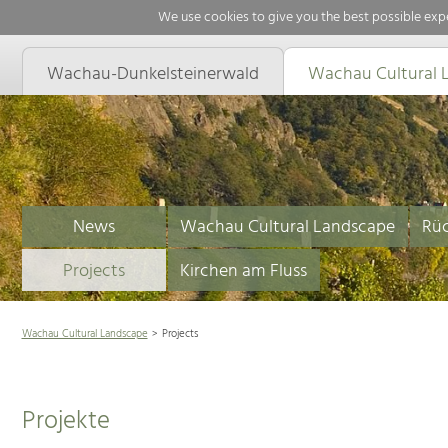
We use cookies to give you the best possible expe
Wachau-Dunkelsteinerwald
Wachau Cultural 
News
Wachau Cultural Landscape
Rüc
Projects
Kirchen am Fluss
Wachau Cultural Landscape
Projects
Projekte