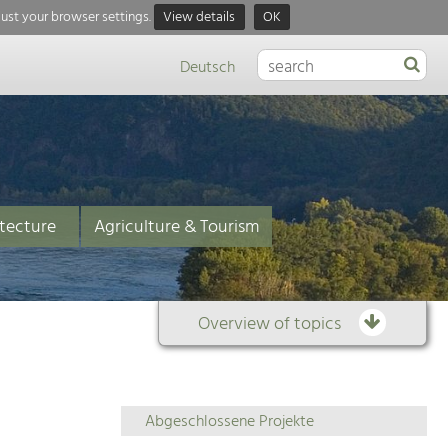
just your browser settings.
View details
OK
Deutsch
tecture
Agriculture & Tourism
Overview of topics
Overview
Abgeschlossene Projekte
of