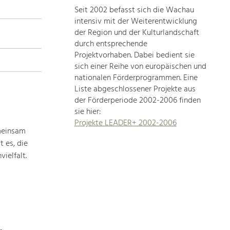
Seit 2002 befasst sich die Wachau
topics
intensiv mit der Weiterentwicklung
der Region und der Kulturlandschaft
Development
durch entsprechende
within
Projektvorhaben. Dabei bedient sie
sich einer Reihe von europäischen und
our
nationalen Förderprogrammen. Eine
region
Liste abgeschlossener Projekte aus
is
der Förderperiode 2002-2006 finden
extremely
sie hier:
diverse.
Projekte LEADER+ 2002-2006
Which
meinsam
is
 es, die
why
ielfalt.
we
provide
you
with
an
overview