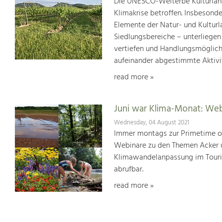
Die UNESCO-Welterbe Kulturland
Klimakrise betroffen. Insbesond
Elemente der Natur- und Kultur
Siedlungsbereiche – unterliege
vertiefen und Handlungsmöglic
aufeinander abgestimmte Aktivi
read more »
Juni war Klima-Monat: We
Wednesday, 04 August 2021
Immer montags zur Primetime or
Webinare zu den Themen Acker u
Klimawandelanpassung im Touris
abrufbar.
read more »