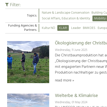
Filter:
Nature & Landscape Conservation
Building Cu
Topics:
Social Affairs, Education & Identity
Mobility
Funding Agencies &
Kultur NÖ
KLAR!
Leader
BMKOES
Europ
Partners:
Ökologisierung der Christ
Wednesday, 11 June 2025
Die Christbaumproduktion hat a
„Ökologisierung der Christbaum
mit engagierten Partnern neue We
Produktion nachhaltiger zu gest
read more »
Welterbe & Klimakrise
Wednesday, 01 May 2024