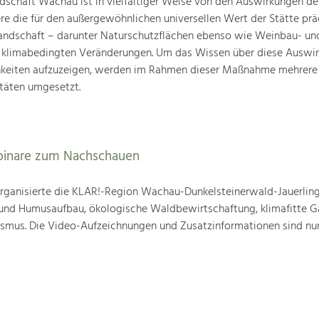
schaft Wachau ist in vielfältiger Weise von den Auswirkungen de
ere die für den außergewöhnlichen universellen Wert der Stätte pr
landschaft – darunter Naturschutzflächen ebenso wie Weinbau- un
n klimabedingten Veränderungen. Um das Wissen über diese Auswi
hkeiten aufzuzeigen, werden im Rahmen dieser Maßnahme mehrere
täten umgesetzt.
binare zum Nachschauen
ganisierte die KLAR!-Region Wachau-Dunkelsteinerwald-Jauerling
nd Humusaufbau, ökologische Waldbewirtschaftung, klimafitte G
mus. Die Video-Aufzeichnungen und Zusatzinformationen sind nun