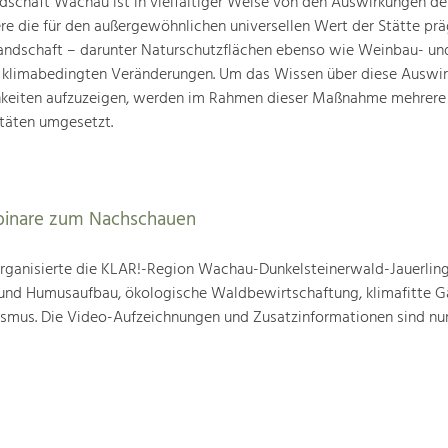
schaft Wachau ist in vielfältiger Weise von den Auswirkungen de
ere die für den außergewöhnlichen universellen Wert der Stätte pr
landschaft – darunter Naturschutzflächen ebenso wie Weinbau- un
n klimabedingten Veränderungen. Um das Wissen über diese Auswi
hkeiten aufzuzeigen, werden im Rahmen dieser Maßnahme mehrere
täten umgesetzt.
binare zum Nachschauen
ganisierte die KLAR!-Region Wachau-Dunkelsteinerwald-Jauerling
nd Humusaufbau, ökologische Waldbewirtschaftung, klimafitte G
mus. Die Video-Aufzeichnungen und Zusatzinformationen sind nun