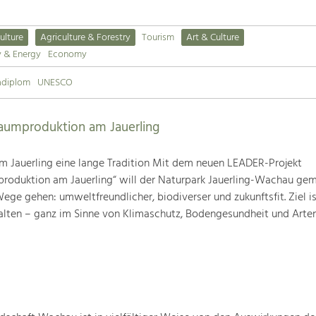
ulture
Agriculture & Forestry
Tourism
Art & Culture
y & Energy
Economy
adiplom
UNESCO
baumproduktion am Jauerling
m Jauerling eine lange Tradition Mit dem neuen LEADER-Projekt
produktion am Jauerling“ will der Naturpark Jauerling-Wachau ge
ge gehen: umweltfreundlicher, biodiverser und zukunftsfit. Ziel ist
alten – ganz im Sinne von Klimaschutz, Bodengesundheit und Artenv