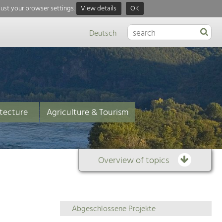
just your browser settings.
View details
OK
Deutsch
tecture
Agriculture & Tourism
Overview of topics
Overview
Abgeschlossene Projekte
of