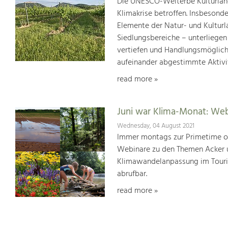
Die UNESCO-Welterbe Kulturland
Klimakrise betroffen. Insbesond
Elemente der Natur- und Kultur
Siedlungsbereiche – unterliege
vertiefen und Handlungsmöglic
aufeinander abgestimmte Aktivi
read more »
Juni war Klima-Monat: We
Wednesday, 04 August 2021
Immer montags zur Primetime or
Webinare zu den Themen Acker u
Klimawandelanpassung im Touris
abrufbar.
read more »