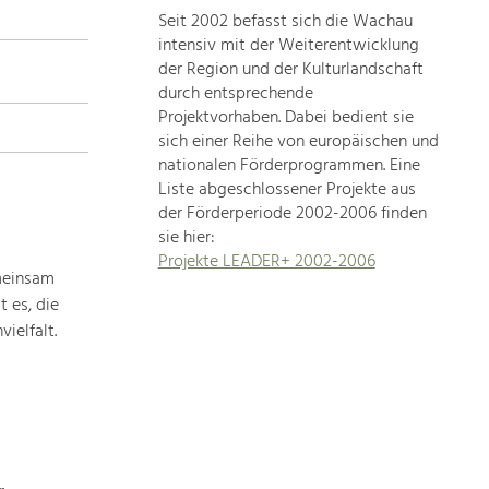
Seit 2002 befasst sich die Wachau
topics
intensiv mit der Weiterentwicklung
der Region und der Kulturlandschaft
Development
durch entsprechende
within
Projektvorhaben. Dabei bedient sie
sich einer Reihe von europäischen und
our
nationalen Förderprogrammen. Eine
region
Liste abgeschlossener Projekte aus
is
der Förderperiode 2002-2006 finden
extremely
sie hier:
diverse.
Projekte LEADER+ 2002-2006
Which
meinsam
is
 es, die
why
ielfalt.
we
provide
you
with
an
overview