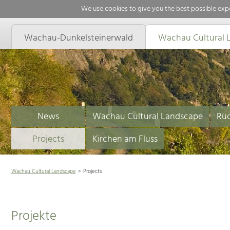
We use cookies to give you the best possible expe
Wachau-Dunkelsteinerwald
Wachau Cultural 
News
Wachau Cultural Landscape
Rüc
Projects
Kirchen am Fluss
Wachau Cultural Landscape
Projects
Projekte