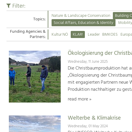
Filter:
Nature & Landscape Conservation
Building C
Topics:
Social Affairs, Education & Identity
Mobilit
Funding Agencies &
Kultur NÖ
KLAR!
Leader
BMKOES
Europ
Partners:
Ökologisierung der Christ
Wednesday, 11 June 2025
Die Christbaumproduktion hat a
„Ökologisierung der Christbaum
mit engagierten Partnern neue We
Produktion nachhaltiger zu gest
read more »
Welterbe & Klimakrise
Wednesday, 01 May 2024