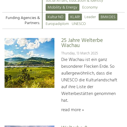
Kirchen am Fluss
Managing and Caring for the Cultural
Social Affairs, Education & Identity
Landscape.
Mobility & Energy
Economy
Suche
Kultur NÖ
KLAR!
Leader
BMKOES
Funding Agencies &
Tourism
Partners:
Europadiplom
UNESCO
Offer Development and Positioning
Impressum
25 Jahre Welterbe
Kontakt
Art & Culture
Wachau
Crafts, Science and Research.
Thursday, 13 March 2025
Die Wachau ist ein ganz
besonderer Flecken Erde. So
Social Affairs, Education
außergewöhnlich, dass die
& Identity
UNESCO die Kulturlandschaft
Equality, Youth and Integration.
auf ihre Liste der
Welterbestätten genommen
Mobility & Energy
hat.
Climate Change, Public Transport and
Renewable Energy.
read more »
Economy
Increase in Regional Value Added.