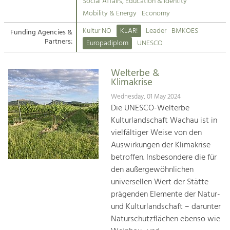
Kirchen am Fluss
Managing and Caring for the Cultural
Social Affairs, Education & Identity
Landscape.
Mobility & Energy
Economy
Suche
Kultur NÖ
KLAR!
Leader
BMKOES
Funding Agencies &
Tourism
Partners:
Europadiplom
UNESCO
Offer Development and Positioning
Impressum
Welterbe &
Kontakt
Art & Culture
Klimakrise
Crafts, Science and Research.
Wednesday, 01 May 2024
Die UNESCO-Welterbe
Kulturlandschaft Wachau ist in
Social Affairs, Education
vielfältiger Weise von den
& Identity
Auswirkungen der Klimakrise
Equality, Youth and Integration.
betroffen. Insbesondere die für
den außergewöhnlichen
Mobility & Energy
universellen Wert der Stätte
Climate Change, Public Transport and
Renewable Energy.
prägenden Elemente der Natur-
und Kulturlandschaft – darunter
Economy
Naturschutzflächen ebenso wie
Increase in Regional Value Added.