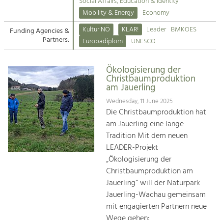
Kirchen am Fluss
Managing and Caring for the Cultural
Social Affairs, Education & Identity
Landscape.
Mobility & Energy
Economy
Suche
Kultur NÖ
KLAR!
Leader
BMKOES
Funding Agencies &
Tourism
Partners:
Europadiplom
UNESCO
Offer Development and Positioning
Impressum
Ökologisierung der
Kontakt
Art & Culture
Christbaumproduktion
am Jauerling
Crafts, Science and Research.
Wednesday, 11 June 2025
Die Christbaumproduktion hat
Social Affairs, Education
am Jauerling eine lange
& Identity
Tradition Mit dem neuen
Equality, Youth and Integration.
LEADER-Projekt
„Ökologisierung der
Mobility & Energy
Christbaumproduktion am
Climate Change, Public Transport and
Renewable Energy.
Jauerling“ will der Naturpark
Jauerling-Wachau gemeinsam
Economy
mit engagierten Partnern neue
Increase in Regional Value Added.
Wege gehen: