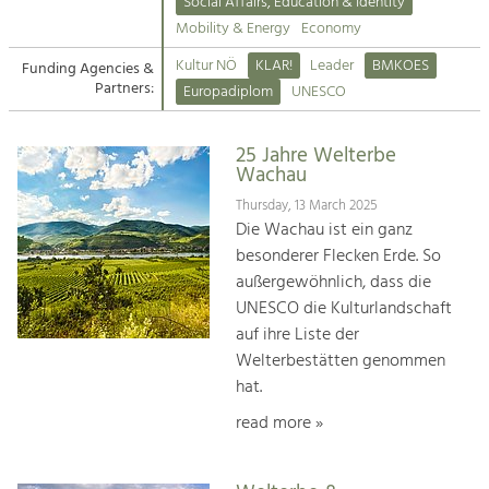
Kirchen am Fluss
Managing and Caring for the Cultural
Social Affairs, Education & Identity
Landscape.
Mobility & Energy
Economy
Suche
Kultur NÖ
KLAR!
Leader
BMKOES
Funding Agencies &
Tourism
Partners:
Europadiplom
UNESCO
Offer Development and Positioning
Impressum
25 Jahre Welterbe
Kontakt
Art & Culture
Wachau
Crafts, Science and Research.
Thursday, 13 March 2025
Die Wachau ist ein ganz
besonderer Flecken Erde. So
Social Affairs, Education
außergewöhnlich, dass die
& Identity
UNESCO die Kulturlandschaft
Equality, Youth and Integration.
auf ihre Liste der
Welterbestätten genommen
Mobility & Energy
hat.
Climate Change, Public Transport and
Renewable Energy.
read more »
Economy
Increase in Regional Value Added.