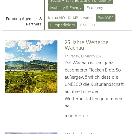
Kirchen am Fluss
Managing and Caring for the Cultural
Social Affairs, Education & Identity
Landscape.
Mobility & Energy
Economy
Suche
Kultur NÖ
KLAR!
Leader
BMKOES
Funding Agencies &
Tourism
Partners:
Europadiplom
UNESCO
Offer Development and Positioning
Impressum
25 Jahre Welterbe
Kontakt
Art & Culture
Wachau
Crafts, Science and Research.
Thursday, 13 March 2025
Die Wachau ist ein ganz
besonderer Flecken Erde. So
Social Affairs, Education
außergewöhnlich, dass die
& Identity
UNESCO die Kulturlandschaft
Equality, Youth and Integration.
auf ihre Liste der
Welterbestätten genommen
Mobility & Energy
hat.
Climate Change, Public Transport and
Renewable Energy.
read more »
Economy
Increase in Regional Value Added.