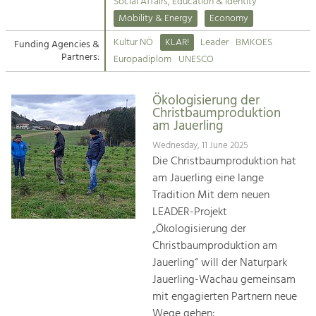
Kirchen am Fluss
Managing and Caring for the Cultural
Social Affairs, Education & Identity
Landscape.
Mobility & Energy
Economy
Suche
Kultur NÖ
KLAR!
Leader
BMKOES
Funding Agencies &
Tourism
Partners:
Europadiplom
UNESCO
Offer Development and Positioning
Impressum
Ökologisierung der
Kontakt
Art & Culture
Christbaumproduktion
am Jauerling
Crafts, Science and Research.
Wednesday, 11 June 2025
Die Christbaumproduktion hat
Social Affairs, Education
am Jauerling eine lange
& Identity
Tradition Mit dem neuen
Equality, Youth and Integration.
LEADER-Projekt
„Ökologisierung der
Mobility & Energy
Christbaumproduktion am
Climate Change, Public Transport and
Renewable Energy.
Jauerling“ will der Naturpark
Jauerling-Wachau gemeinsam
Economy
mit engagierten Partnern neue
Increase in Regional Value Added.
Wege gehen: