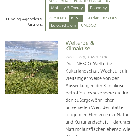
Kirchen am Fluss
Managing and Caring for the Cultural
Social Affairs, Education & Identity
Landscape.
Mobility & Energy
Economy
Suche
Kultur NÖ
KLAR!
Leader
BMKOES
Funding Agencies &
Tourism
Partners:
Europadiplom
UNESCO
Offer Development and Positioning
Impressum
Welterbe &
Kontakt
Art & Culture
Klimakrise
Crafts, Science and Research.
Wednesday, 01 May 2024
Die UNESCO-Welterbe
Kulturlandschaft Wachau ist in
Social Affairs, Education
vielfältiger Weise von den
& Identity
Auswirkungen der Klimakrise
Equality, Youth and Integration.
betroffen. Insbesondere die für
den außergewöhnlichen
Mobility & Energy
universellen Wert der Stätte
Climate Change, Public Transport and
Renewable Energy.
prägenden Elemente der Natur-
und Kulturlandschaft – darunter
Economy
Naturschutzflächen ebenso wie
Increase in Regional Value Added.