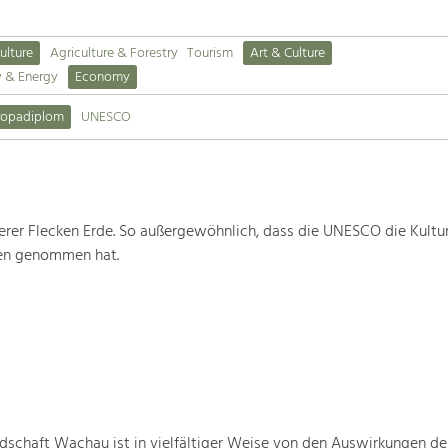
ulture
Agriculture & Forestry
Tourism
Art & Culture
y & Energy
Economy
ropadiplom
UNESCO
rer Flecken Erde. So außergewöhnlich, dass die UNESCO die Kultu
ten genommen hat.
schaft Wachau ist in vielfältiger Weise von den Auswirkungen de