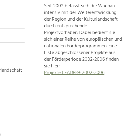
Seit 2002 befasst sich die Wachau
topics
intensiv mit der Weiterentwicklung
der Region und der Kulturlandschaft
Development
durch entsprechende
within
Projektvorhaben. Dabei bedient sie
sich einer Reihe von europäischen und
our
nationalen Förderprogrammen. Eine
region
Liste abgeschlossener Projekte aus
is
der Förderperiode 2002-2006 finden
extremely
sie hier:
diverse.
rlandschaft
Projekte LEADER+ 2002-2006
Which
is
why
we
provide
you
with
an
overview
r