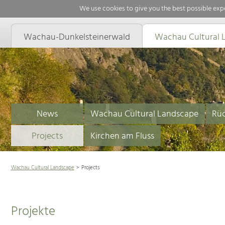
We use cookies to give you the best possible expe
Wachau-Dunkelsteinerwald
Wachau Cultural 
News
Wachau Cultural Landscape
Rüc
Projects
Kirchen am Fluss
Wachau Cultural Landscape
Projects
Projekte