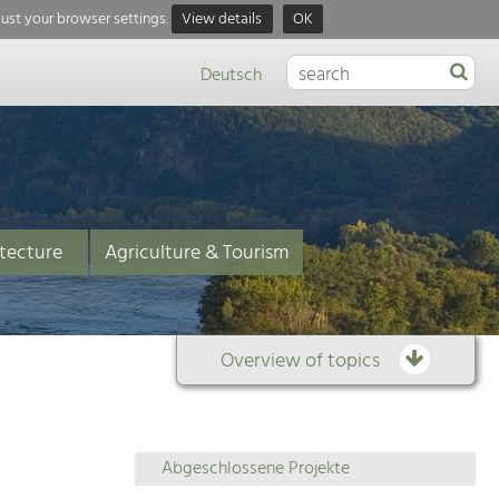
just your browser settings.
View details
OK
Deutsch
tecture
Agriculture & Tourism
Overview of topics
Overview
Abgeschlossene Projekte
of