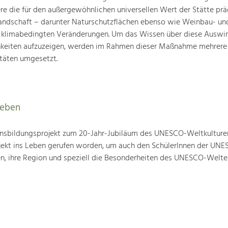
ere die für den außergewöhnlichen universellen Wert der Stätte pr
landschaft – darunter Naturschutzflächen ebenso wie Weinbau- un
n klimabedingten Veränderungen. Um das Wissen über diese Auswi
hkeiten aufzuzeigen, werden im Rahmen dieser Maßnahme mehrere
täten umgesetzt.
leben
nsbildungsprojekt zum 20-Jahr-Jubiläum des UNESCO-Weltkulture
ojekt ins Leben gerufen worden, um auch den SchülerInnen der UN
en, ihre Region und speziell die Besonderheiten des UNESCO-Welte