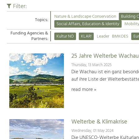
Filter:
Nature & Landscape Conservation
Building C
Topics:
Social Affairs, Education & Identity
Mobilit
Funding Agencies &
Kultur NÖ
KLAR!
Leader
BMKOES
Eu
Partners:
25 Jahre Welterbe Wachau
Thursday, 13 March 2025
Die Wachau ist ein ganz besonde
auf ihre Liste der Welterbestät
read more »
Welterbe & Klimakrise
Wednesday, 01 May 2024
Die UNESCO-Welterbe Kulturland