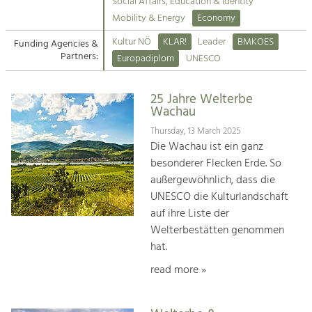
Kirchen am Fluss
Managing and Caring for the Cultural
Social Affairs, Education & Identity
Landscape.
Mobility & Energy
Economy
Suche
Kultur NÖ
KLAR!
Leader
BMKOES
Funding Agencies &
Tourism
Partners:
Europadiplom
UNESCO
Offer Development and Positioning
Impressum
25 Jahre Welterbe
Kontakt
Art & Culture
Wachau
Crafts, Science and Research.
Thursday, 13 March 2025
Die Wachau ist ein ganz
besonderer Flecken Erde. So
Social Affairs, Education
außergewöhnlich, dass die
& Identity
UNESCO die Kulturlandschaft
Equality, Youth and Integration.
auf ihre Liste der
Welterbestätten genommen
Mobility & Energy
hat.
Climate Change, Public Transport and
Renewable Energy.
read more »
Economy
Increase in Regional Value Added.