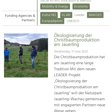
Kirchen am Fluss
Managing and Caring for the Cultural
Social Affairs, Education & Identity
Landscape.
Mobility & Energy
Economy
Suche
Kultur NÖ
KLAR!
Leader
BMKOES
Funding Agencies &
Tourism
Partners:
Europadiplom
UNESCO
Offer Development and Positioning
Impressum
Ökologisierung der
Kontakt
Art & Culture
Christbaumproduktion
am Jauerling
Crafts, Science and Research.
Wednesday, 11 June 2025
Die Christbaumproduktion hat
Social Affairs, Education
am Jauerling eine lange
& Identity
Tradition Mit dem neuen
Equality, Youth and Integration.
LEADER-Projekt
„Ökologisierung der
Mobility & Energy
Christbaumproduktion am
Climate Change, Public Transport and
Renewable Energy.
Jauerling“ will der Naturpark
Jauerling-Wachau gemeinsam
Economy
mit engagierten Partnern neue
Increase in Regional Value Added.
Wege gehen: