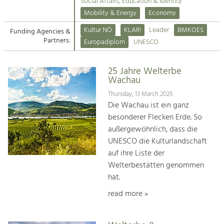
Kirchen am Fluss
Managing and Caring for the Cultural
Social Affairs, Education & Identity
Landscape.
Mobility & Energy
Economy
Suche
Kultur NÖ
KLAR!
Leader
BMKOES
Funding Agencies &
Tourism
Partners:
Europadiplom
UNESCO
Offer Development and Positioning
Impressum
25 Jahre Welterbe
Kontakt
Art & Culture
Wachau
Crafts, Science and Research.
Thursday, 13 March 2025
Die Wachau ist ein ganz
besonderer Flecken Erde. So
Social Affairs, Education
außergewöhnlich, dass die
& Identity
UNESCO die Kulturlandschaft
Equality, Youth and Integration.
auf ihre Liste der
Welterbestätten genommen
Mobility & Energy
hat.
Climate Change, Public Transport and
Renewable Energy.
read more »
Economy
Increase in Regional Value Added.