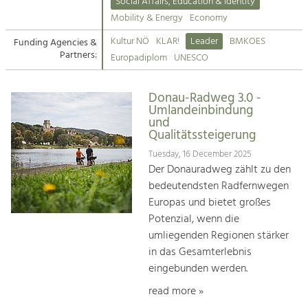
Kirchen am Fluss
Managing and Caring for the Cultural
Social Affairs, Education & Identity
Landscape.
Mobility & Energy
Economy
Suche
Kultur NÖ
KLAR!
Leader
BMKOES
Funding Agencies &
Tourism
Partners:
Europadiplom
UNESCO
Offer Development and Positioning
Impressum
Donau-Radweg 3.0 -
Kontakt
Art & Culture
Umlandeinbindung
und
Crafts, Science and Research.
Qualitätssteigerung
Tuesday, 16 December 2025
Social Affairs, Education
Der Donauradweg zählt zu den
& Identity
bedeutendsten Radfernwegen
Equality, Youth and Integration.
Europas und bietet großes
Potenzial, wenn die
Mobility & Energy
umliegenden Regionen stärker
Climate Change, Public Transport and
in das Gesamterlebnis
Renewable Energy.
eingebunden werden.
Economy
read more »
Increase in Regional Value Added.