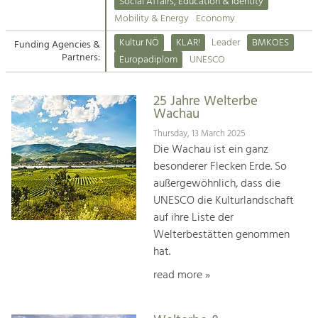
Kirchen am Fluss
Managing and Caring for the Cultural
Social Affairs, Education & Identity
Landscape.
Mobility & Energy
Economy
Suche
Kultur NÖ
KLAR!
Leader
BMKOES
Funding Agencies &
Tourism
Partners:
Europadiplom
UNESCO
Offer Development and Positioning
Impressum
25 Jahre Welterbe
Kontakt
Art & Culture
Wachau
Crafts, Science and Research.
Thursday, 13 March 2025
Die Wachau ist ein ganz
besonderer Flecken Erde. So
Social Affairs, Education
außergewöhnlich, dass die
& Identity
UNESCO die Kulturlandschaft
Equality, Youth and Integration.
auf ihre Liste der
Welterbestätten genommen
Mobility & Energy
hat.
Climate Change, Public Transport and
Renewable Energy.
read more »
Economy
Increase in Regional Value Added.