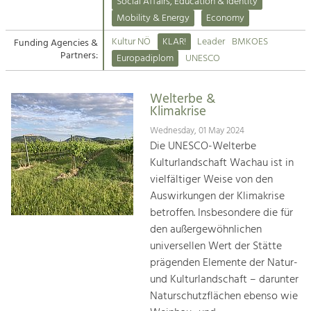
Kirchen am Fluss
Managing and Caring for the Cultural
Social Affairs, Education & Identity
Landscape.
Mobility & Energy
Economy
Suche
Kultur NÖ
KLAR!
Leader
BMKOES
Funding Agencies &
Tourism
Partners:
Europadiplom
UNESCO
Offer Development and Positioning
Impressum
Welterbe &
Kontakt
Art & Culture
Klimakrise
Crafts, Science and Research.
Wednesday, 01 May 2024
Die UNESCO-Welterbe
Kulturlandschaft Wachau ist in
Social Affairs, Education
vielfältiger Weise von den
& Identity
Auswirkungen der Klimakrise
Equality, Youth and Integration.
betroffen. Insbesondere die für
den außergewöhnlichen
Mobility & Energy
universellen Wert der Stätte
Climate Change, Public Transport and
Renewable Energy.
prägenden Elemente der Natur-
und Kulturlandschaft – darunter
Economy
Naturschutzflächen ebenso wie
Increase in Regional Value Added.