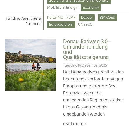
Kirchen am Fluss
Managing and Caring for the Cultural
Social Affairs, Education & Identity
Landscape.
Mobility & Energy
Economy
Suche
Kultur NÖ
KLAR!
Leader
BMKOES
Funding Agencies &
Tourism
Partners:
Europadiplom
UNESCO
Offer Development and Positioning
Impressum
Donau-Radweg 3.0 -
Kontakt
Art & Culture
Umlandeinbindung
und
Crafts, Science and Research.
Qualitätssteigerung
Tuesday, 16 December 2025
Social Affairs, Education
Der Donauradweg zählt zu den
& Identity
bedeutendsten Radfernwegen
Equality, Youth and Integration.
Europas und bietet großes
Potenzial, wenn die
Mobility & Energy
umliegenden Regionen stärker
Climate Change, Public Transport and
in das Gesamterlebnis
Renewable Energy.
eingebunden werden.
Economy
read more »
Increase in Regional Value Added.