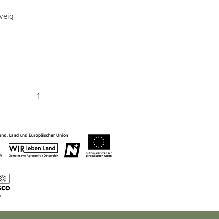
weig
Nature & Landscape
Conservation
Maintenance, Regulation and Further
Development.
1
Building Culture
Site, Building Culture and Sustainable
Settlements.
Agriculture & Forestry
Managing and Caring for the Cultural
Landscape.
Tourism
Offer Development and Positioning