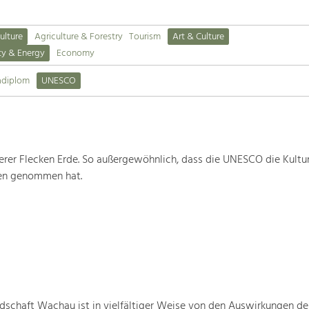
ulture
Agriculture & Forestry
Tourism
Art & Culture
ty & Energy
Economy
adiplom
UNESCO
rer Flecken Erde. So außergewöhnlich, dass die UNESCO die Kultu
ten genommen hat.
schaft Wachau ist in vielfältiger Weise von den Auswirkungen de