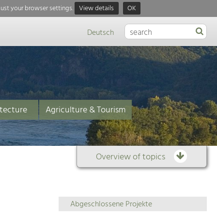
just your browser settings.
View details
OK
Deutsch
tecture
Agriculture & Tourism
Overview of topics
Overview
Abgeschlossene Projekte
of