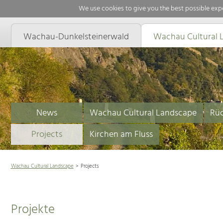
We use cookies to give you the best possible expe
Wachau-Dunkelsteinerwald
Wachau Cultural 
News
Wachau Cultural Landscape
Rüc
Projects
Kirchen am Fluss
Wachau Cultural Landscape
Projects
Projekte