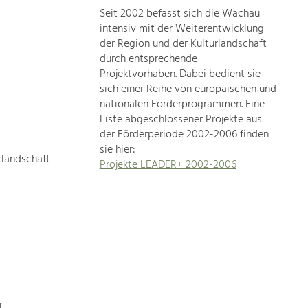
Seit 2002 befasst sich die Wachau
topics
intensiv mit der Weiterentwicklung
der Region und der Kulturlandschaft
Development
durch entsprechende
within
Projektvorhaben. Dabei bedient sie
sich einer Reihe von europäischen und
our
nationalen Förderprogrammen. Eine
region
Liste abgeschlossener Projekte aus
is
der Förderperiode 2002-2006 finden
extremely
sie hier:
diverse.
rlandschaft
Projekte LEADER+ 2002-2006
Which
is
why
we
provide
you
with
an
overview
r