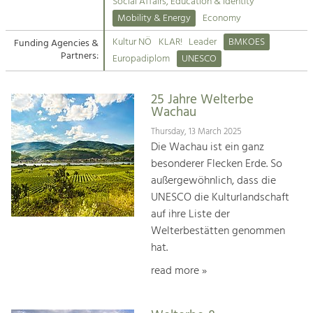
Kirchen am Fluss
Managing and Caring for the Cultural
Social Affairs, Education & Identity
Landscape.
Mobility & Energy
Economy
Suche
Kultur NÖ
KLAR!
Leader
BMKOES
Funding Agencies &
Tourism
Partners:
Europadiplom
UNESCO
Offer Development and Positioning
Impressum
25 Jahre Welterbe
Kontakt
Art & Culture
Wachau
Crafts, Science and Research.
Thursday, 13 March 2025
Die Wachau ist ein ganz
besonderer Flecken Erde. So
Social Affairs, Education
außergewöhnlich, dass die
& Identity
UNESCO die Kulturlandschaft
Equality, Youth and Integration.
auf ihre Liste der
Welterbestätten genommen
Mobility & Energy
hat.
Climate Change, Public Transport and
Renewable Energy.
read more »
Economy
Increase in Regional Value Added.