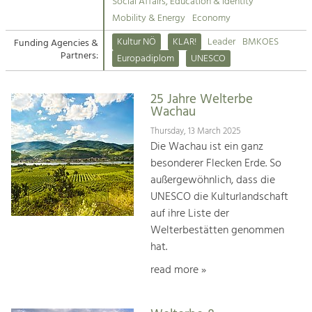
Kirchen am Fluss
Managing and Caring for the Cultural
Social Affairs, Education & Identity
Landscape.
Mobility & Energy
Economy
Suche
Kultur NÖ
KLAR!
Leader
BMKOES
Funding Agencies &
Tourism
Partners:
Europadiplom
UNESCO
Offer Development and Positioning
Impressum
25 Jahre Welterbe
Kontakt
Art & Culture
Wachau
Crafts, Science and Research.
Thursday, 13 March 2025
Die Wachau ist ein ganz
besonderer Flecken Erde. So
Social Affairs, Education
außergewöhnlich, dass die
& Identity
UNESCO die Kulturlandschaft
Equality, Youth and Integration.
auf ihre Liste der
Welterbestätten genommen
Mobility & Energy
hat.
Climate Change, Public Transport and
Renewable Energy.
read more »
Economy
Increase in Regional Value Added.