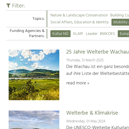
Filter:
Nature & Landscape Conservation
Building Cu
Topics:
Social Affairs, Education & Identity
Mobility
Funding Agencies &
Kultur NÖ
KLAR!
Leader
BMKOES
Euro
Partners:
25 Jahre Welterbe Wachau
Thursday, 13 March 2025
Die Wachau ist ein ganz besonde
auf ihre Liste der Welterbestät
read more »
Welterbe & Klimakrise
Wednesday, 01 May 2024
Die UNESCO-Welterbe Kulturland