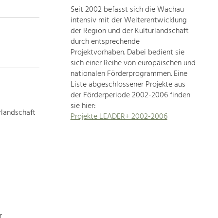
Seit 2002 befasst sich die Wachau
topics
intensiv mit der Weiterentwicklung
der Region und der Kulturlandschaft
Development
durch entsprechende
within
Projektvorhaben. Dabei bedient sie
sich einer Reihe von europäischen und
our
nationalen Förderprogrammen. Eine
region
Liste abgeschlossener Projekte aus
is
der Förderperiode 2002-2006 finden
extremely
sie hier:
diverse.
rlandschaft
Projekte LEADER+ 2002-2006
Which
is
why
we
provide
you
with
an
overview
r