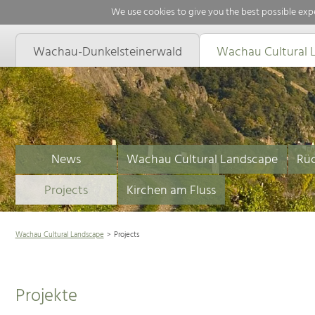
We use cookies to give you the best possible expe
Wachau-Dunkelsteinerwald
Wachau Cultural 
News
Wachau Cultural Landscape
Rüc
Projects
Kirchen am Fluss
Wachau Cultural Landscape
Projects
Projekte