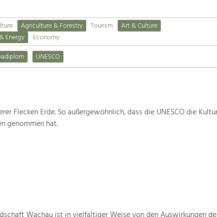
lture
Agriculture & Forestry
Tourism
Art & Culture
 & Energy
Economy
padiplom
UNESCO
rer Flecken Erde. So außergewöhnlich, dass die UNESCO die Kultu
ten genommen hat.
schaft Wachau ist in vielfältiger Weise von den Auswirkungen de