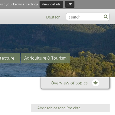
just your browser settings.
View details
OK
Deutsch
tecture
Agriculture & Tourism
Overview of topics
Overview
Abgeschlossene Projekte
of