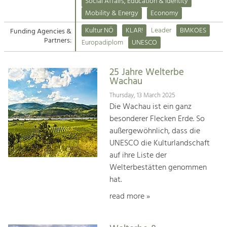
Kirchen am Fluss
Managing and Caring for the Cultural
Social Affairs, Education & Identity
Landscape.
Mobility & Energy
Economy
Suche
Kultur NÖ
KLAR!
Leader
BMKOES
Funding Agencies &
Tourism
Partners:
Europadiplom
UNESCO
Offer Development and Positioning
Impressum
25 Jahre Welterbe
Kontakt
Art & Culture
Wachau
Crafts, Science and Research.
Thursday, 13 March 2025
Die Wachau ist ein ganz
besonderer Flecken Erde. So
Social Affairs, Education
außergewöhnlich, dass die
& Identity
UNESCO die Kulturlandschaft
Equality, Youth and Integration.
auf ihre Liste der
Welterbestätten genommen
Mobility & Energy
hat.
Climate Change, Public Transport and
Renewable Energy.
read more »
Economy
Increase in Regional Value Added.