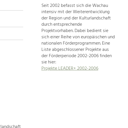
Seit 2002 befasst sich die Wachau
topics
intensiv mit der Weiterentwicklung
der Region und der Kulturlandschaft
Development
durch entsprechende
within
Projektvorhaben. Dabei bedient sie
sich einer Reihe von europäischen und
our
nationalen Förderprogrammen. Eine
region
Liste abgeschlossener Projekte aus
is
der Förderperiode 2002-2006 finden
extremely
sie hier:
diverse.
Projekte LEADER+ 2002-2006
Which
is
why
we
provide
you
with
an
overview
rlandschaft