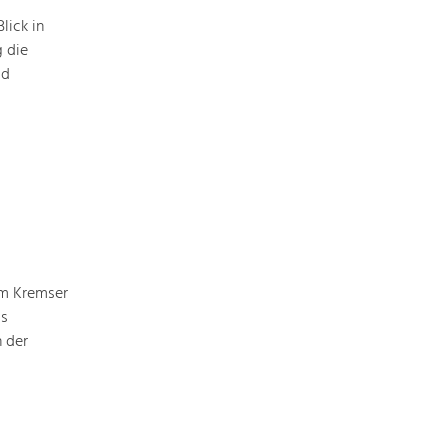
lick in
g die
ld
Nature & Landscape
Conservation
Maintenance, Regulation and Further
Development.
Building Culture
Site, Building Culture and Sustainable
Settlements.
vom Kremser
Agriculture & Forestry
ls
Managing and Caring for the Cultural
 der
Landscape.
Tourism
Offer Development and Positioning