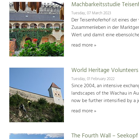
Machbarkeitsstudie Teisen
Tuesday, 07 March 2023
Der Teisenhoferhof ist eines der
Zusammenleben in der Marktgem
Wert und damit eine ebensolche
read more »
World Heritage Volunteer
Tuesday, 01 February 2022
Since 2004, an intensive exchan
landscapes of the Wachau in Aus
now be further intensified by a 
read more »
The Fourth Wall – Seekop