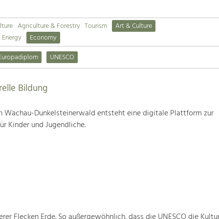
lture
Agriculture & Forestry
Tourism
Art & Culture
& Energy
Economy
Europadiplom
UNESCO
relle Bildung
 Wachau-Dunkelsteinerwald entsteht eine digitale Plattform zur
für Kinder und Jugendliche.
rer Flecken Erde. So außergewöhnlich, dass die UNESCO die Kultu