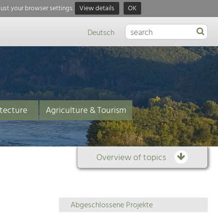
just your browser settings.
View details
OK
Deutsch
tecture
Agriculture & Tourism
Overview of topics
Overview
Abgeschlossene Projekte
of