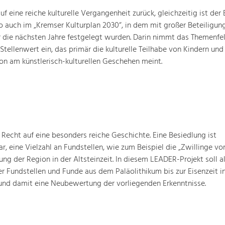
 eine reiche kulturelle Vergangenheit zurück, gleichzeitig ist der B
o auch im „Kremser Kulturplan 2030“, in dem mit großer Beteiligun
ür die nächsten Jahre festgelegt wurden. Darin nimmt das Themenfe
 Stellenwert ein, das primär die kulturelle Teilhabe von Kindern und
ion am künstlerisch-kulturellen Geschehen meint.
Recht auf eine besonders reiche Geschichte. Eine Besiedlung ist
ar, eine Vielzahl an Fundstellen, wie zum Beispiel die „Zwillinge 
g der Region in der Altsteinzeit. In diesem LEADER-Projekt soll a
 Fundstellen und Funde aus dem Paläolithikum bis zur Eisenzeit in
nd damit eine Neubewertung der vorliegenden Erkenntnisse.