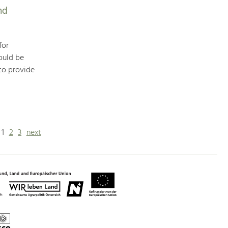
nd
for
ould be
to provide
1
2
3
next