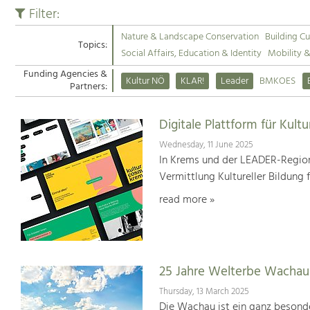
Filter:
Nature & Landscape Conservation
Building Cu
Topics:
Social Affairs, Education & Identity
Mobility 
Funding Agencies &
Kultur NÖ
KLAR!
Leader
BMKOES
Partners:
Digitale Plattform für Kultu
Wednesday, 11 June 2025
In Krems und der LEADER-Region
Vermittlung Kultureller Bildung 
read more »
25 Jahre Welterbe Wachau
Thursday, 13 March 2025
Die Wachau ist ein ganz besonde