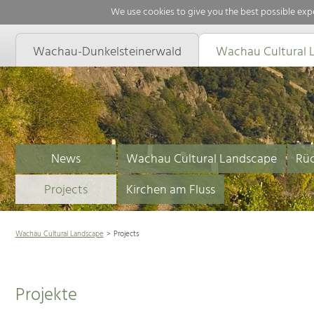
We use cookies to give you the best possible expe
Wachau-Dunkelsteinerwald
Wachau Cultural 
News
Wachau Cultural Landscape
Rüc
Projects
Kirchen am Fluss
Wachau Cultural Landscape
Projects
Projekte