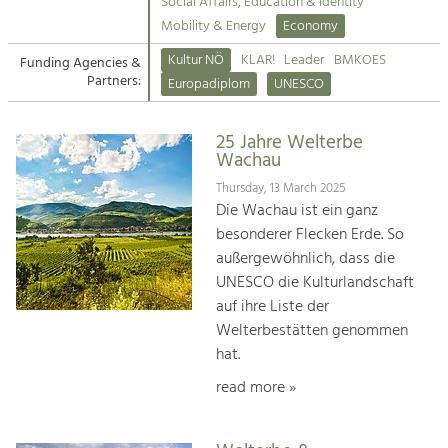
Kirchen am Fluss
Managing and Caring for the Cultural
Social Affairs, Education & Identity
Landscape.
Mobility & Energy
Economy
Suche
Kultur NÖ
KLAR!
Leader
BMKOES
Funding Agencies &
Tourism
Partners:
Europadiplom
UNESCO
Offer Development and Positioning
Impressum
25 Jahre Welterbe
Kontakt
Art & Culture
Wachau
Crafts, Science and Research.
Thursday, 13 March 2025
Die Wachau ist ein ganz
besonderer Flecken Erde. So
Social Affairs, Education
außergewöhnlich, dass die
& Identity
UNESCO die Kulturlandschaft
Equality, Youth and Integration.
auf ihre Liste der
Welterbestätten genommen
Mobility & Energy
hat.
Climate Change, Public Transport and
Renewable Energy.
read more »
Economy
Increase in Regional Value Added.