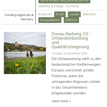
Kirchen am Fluss
Managing and Caring for the Cultural
Social Affairs, Education & Identity
Landscape.
Mobility & Energy
Economy
Suche
Kultur NÖ
KLAR!
Leader
BMKOES
Funding Agencies &
Tourism
Partners:
Europadiplom
UNESCO
Offer Development and Positioning
Impressum
Donau-Radweg 3.0 -
Kontakt
Art & Culture
Umlandeinbindung
und
Crafts, Science and Research.
Qualitätssteigerung
Tuesday, 16 December 2025
Social Affairs, Education
Der Donauradweg zählt zu den
& Identity
bedeutendsten Radfernwegen
Equality, Youth and Integration.
Europas und bietet großes
Potenzial, wenn die
Mobility & Energy
umliegenden Regionen stärker
Climate Change, Public Transport and
in das Gesamterlebnis
Renewable Energy.
eingebunden werden.
Economy
read more »
Increase in Regional Value Added.