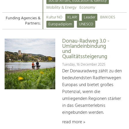
Kirchen am Fluss
Managing and Caring for the Cultural
Social Affairs, Education & Identity
Landscape.
Mobility & Energy
Economy
Suche
Kultur NÖ
KLAR!
Leader
BMKOES
Funding Agencies &
Tourism
Partners:
Europadiplom
UNESCO
Offer Development and Positioning
Impressum
Donau-Radweg 3.0 -
Kontakt
Art & Culture
Umlandeinbindung
und
Crafts, Science and Research.
Qualitätssteigerung
Tuesday, 16 December 2025
Social Affairs, Education
Der Donauradweg zählt zu den
& Identity
bedeutendsten Radfernwegen
Equality, Youth and Integration.
Europas und bietet großes
Potenzial, wenn die
Mobility & Energy
umliegenden Regionen stärker
Climate Change, Public Transport and
in das Gesamterlebnis
Renewable Energy.
eingebunden werden.
Economy
read more »
Increase in Regional Value Added.