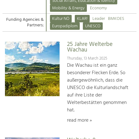
Kirchen am Fluss
Managing and Caring for the Cultural
Social Affairs, Education & Identity
Landscape.
Mobility & Energy
Economy
Suche
Kultur NÖ
KLAR!
Leader
BMKOES
Funding Agencies &
Tourism
Partners:
Europadiplom
UNESCO
Offer Development and Positioning
Impressum
25 Jahre Welterbe
Kontakt
Art & Culture
Wachau
Crafts, Science and Research.
Thursday, 13 March 2025
Die Wachau ist ein ganz
besonderer Flecken Erde. So
Social Affairs, Education
außergewöhnlich, dass die
& Identity
UNESCO die Kulturlandschaft
Equality, Youth and Integration.
auf ihre Liste der
Welterbestätten genommen
Mobility & Energy
hat.
Climate Change, Public Transport and
Renewable Energy.
read more »
Economy
Increase in Regional Value Added.