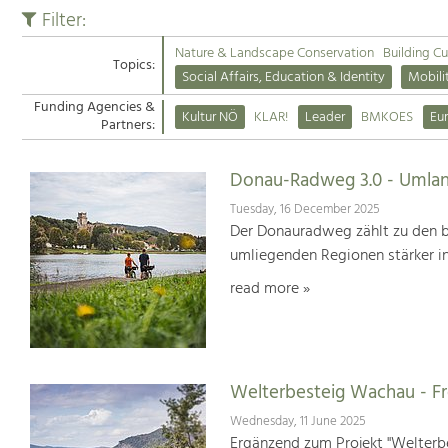
Filter:
Nature & Landscape Conservation
Building Cu
Topics:
Social Affairs, Education & Identity
Mobili
Funding Agencies &
Kultur NÖ
KLAR!
Leader
BMKOES
Eu
Partners:
Donau-Radweg 3.0 - Umlan
Tuesday, 16 December 2025
Der Donauradweg zählt zu den b
umliegenden Regionen stärker i
read more »
Welterbesteig Wachau - 
Wednesday, 11 June 2025
Ergänzend zum Projekt "Welterbe