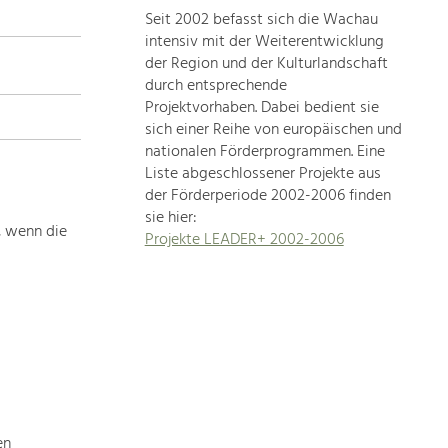
Seit 2002 befasst sich die Wachau
topics
intensiv mit der Weiterentwicklung
der Region und der Kulturlandschaft
Development
durch entsprechende
within
Projektvorhaben. Dabei bedient sie
sich einer Reihe von europäischen und
our
nationalen Förderprogrammen. Eine
region
Liste abgeschlossener Projekte aus
is
der Förderperiode 2002-2006 finden
extremely
sie hier:
diverse.
, wenn die
Projekte LEADER+ 2002-2006
Which
is
why
we
provide
you
with
an
overview
en