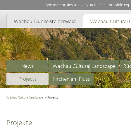
We use cookies to give you the best possible expe
Wachau-Dunkelsteinerwald
Wachau Cultural 
News
Wachau Cultural Landscape
Rüc
Projects
Kirchen am Fluss
Wachau Cultural Landscape
Projects
Projekte