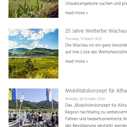
Urlaubsangebote suchen und pl
read more »
25 Jahre Welterbe Wachau
Thursday, 13 March 2025
Die Wachau ist ein ganz besonde
auf ihre Liste der Welterbestät
read more »
Mobilitätskonzept für Allt
Monday, 28 October 2024
Das „Mobilitätskonzept für Allta
Region nachhaltig zu verbesser
Fähren und bedarfsorientierte An
der Bevölkerung gestärkt werde