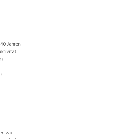
 40 Jahren
ktivität
em
n
men wie