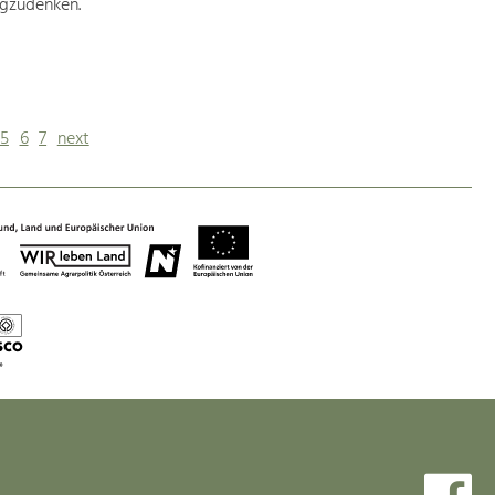
egzudenken.
5
6
7
next