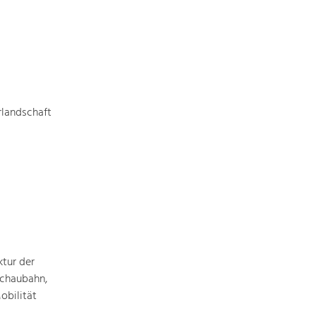
Art & Culture
Crafts, Science and Research.
rlandschaft
Social Affairs, Education
& Identity
Equality, Youth and Integration.
Mobility & Energy
Climate Change, Public Transport and
Renewable Energy.
Economy
ktur der
Increase in Regional Value Added.
achaubahn,
obilität