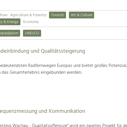
lture
Agriculture & Forestry
Tourism
Art & Culture
ty & Energy
Economy
ropadiplom
UNESCO
deinbindung und Qualitätssteigerung
edeutendsten Radfernwegen Europas und bietet großes Potenzial
n das Gesamterlebnis eingebunden werden.
Frequenzmessung und Kommunikation
steig Wachau - Qualitätsoffensive" wird ein zweites Projekt für d