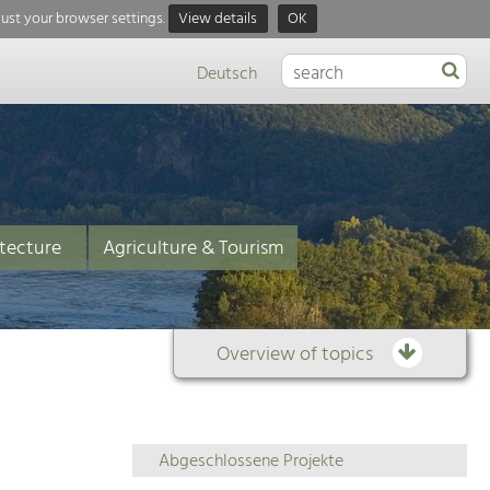
just your browser settings.
View details
OK
Deutsch
tecture
Agriculture & Tourism
Overview of topics
Overview
Abgeschlossene Projekte
of