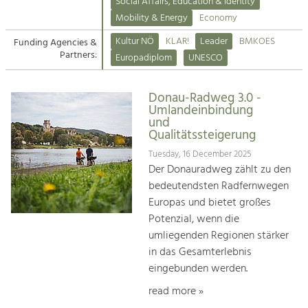
Kirchen am Fluss
Managing and Caring for the Cultural
Social Affairs, Education & Identity
Landscape.
Mobility & Energy
Economy
Suche
Kultur NÖ
KLAR!
Leader
BMKOES
Funding Agencies &
Tourism
Partners:
Europadiplom
UNESCO
Offer Development and Positioning
Impressum
Donau-Radweg 3.0 -
Kontakt
Art & Culture
Umlandeinbindung
und
Crafts, Science and Research.
Qualitätssteigerung
Tuesday, 16 December 2025
Social Affairs, Education
Der Donauradweg zählt zu den
& Identity
bedeutendsten Radfernwegen
Equality, Youth and Integration.
Europas und bietet großes
Potenzial, wenn die
Mobility & Energy
umliegenden Regionen stärker
Climate Change, Public Transport and
in das Gesamterlebnis
Renewable Energy.
eingebunden werden.
Economy
read more »
Increase in Regional Value Added.