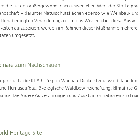
ere die für den außergewöhnlichen universellen Wert der Stätte pr
landschaft – darunter Naturschutzflächen ebenso wie Weinbau- un
n klimabedingten Veränderungen. Um das Wissen über diese Auswi
hkeiten aufzuzeigen, werden im Rahmen dieser Maßnahme mehrere
täten umgesetzt.
binare zum Nachschauen
ganisierte die KLAR!-Region Wachau-Dunkelsteinerwald-Jauerling
nd Humusaufbau, ökologische Waldbewirtschaftung, klimafitte G
mus. Die Video-Aufzeichnungen und Zusatzinformationen sind nun
rld Heritage Site