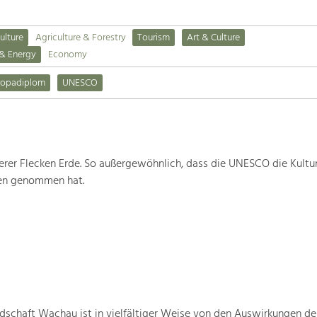
ulture
Agriculture & Forestry
Tourism
Art & Culture
 & Energy
Economy
ropadiplom
UNESCO
rer Flecken Erde. So außergewöhnlich, dass die UNESCO die Kultu
ten genommen hat.
schaft Wachau ist in vielfältiger Weise von den Auswirkungen de