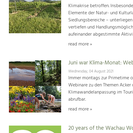
Klimakrise betroffen. Insbesond
Elemente der Natur- und Kultur
Siedlungsbereiche – unterliege
vertiefen und Handlungsmöglic
aufeinander abgestimmte Aktivi
read more »
Juni war Klima-Monat: We
Wednesday, 04 August 2021
Immer montags zur Primetime or
Webinare zu den Themen Acker u
Klimawandelanpassung im Touris
abrufbar.
read more »
20 years of the Wachau Wo