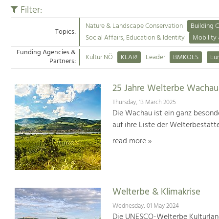
Filter:
Nature & Landscape Conservation
Building C
Topics:
Social Affairs, Education & Identity
Mobility
Funding Agencies &
Kultur NÖ
KLAR!
Leader
BMKOES
Eu
Partners:
25 Jahre Welterbe Wachau
Thursday, 13 March 2025
Die Wachau ist ein ganz besonde
auf ihre Liste der Welterbestät
read more »
Welterbe & Klimakrise
Wednesday, 01 May 2024
Die UNESCO-Welterbe Kulturland