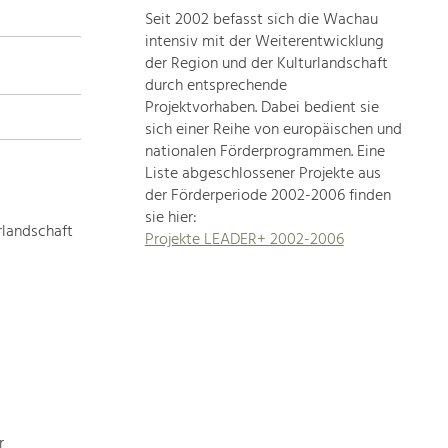
Seit 2002 befasst sich die Wachau
topics
intensiv mit der Weiterentwicklung
der Region und der Kulturlandschaft
Development
durch entsprechende
within
Projektvorhaben. Dabei bedient sie
sich einer Reihe von europäischen und
our
nationalen Förderprogrammen. Eine
region
Liste abgeschlossener Projekte aus
is
der Förderperiode 2002-2006 finden
extremely
sie hier:
diverse.
rlandschaft
Projekte LEADER+ 2002-2006
Which
is
why
we
provide
you
with
an
overview
r