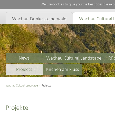
We use cookies to give you the best possible expe
Wachau-Dunkelsteinerwald
Wachau Cultural 
News
Wachau Cultural Landscape
Rüc
Projects
Kirchen am Fluss
Wachau Cultural Landscape
Projects
Projekte