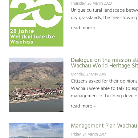
Thursday, 26 March 2020
Unique cultural landscape betwe
dry grasslands, the free-flowing 
read more »
Dialogue on the mission st
Wachau World Heritage Si
Monday, 27 May 2019
Citizens asked for their opinions
Wachau were able to talk to expe
management of building develop
read more »
Management Plan Wachau 
Friday, 24 March 2017