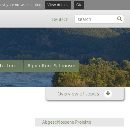
just your browser settings.
View details
OK
Deutsch
tecture
Agriculture & Tourism
Overview of topics
Overview
Abgeschlossene Projekte
of