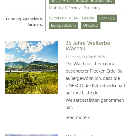
Kirchen am Fluss
Managing and Caring for the Cultural
Social Affairs, Education & Identity
Landscape.
Mobility & Energy
Economy
Suche
Kultur NÖ
KLAR!
Leader
BMKOES
Funding Agencies &
Tourism
Partners:
Europadiplom
UNESCO
Offer Development and Positioning
Impressum
25 Jahre Welterbe
Kontakt
Art & Culture
Wachau
Crafts, Science and Research.
Thursday, 13 March 2025
Die Wachau ist ein ganz
besonderer Flecken Erde. So
Social Affairs, Education
außergewöhnlich, dass die
& Identity
UNESCO die Kulturlandschaft
Equality, Youth and Integration.
auf ihre Liste der
Welterbestätten genommen
Mobility & Energy
hat.
Climate Change, Public Transport and
Renewable Energy.
read more »
Economy
Increase in Regional Value Added.