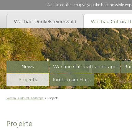
We use cookies to give you the best possible expe
Wachau-Dunkelsteinerwald
Wachau Cultural 
News
Wachau Cultural Landscape
Rüc
Projects
Kirchen am Fluss
Wachau Cultural Landscape
Projects
Projekte