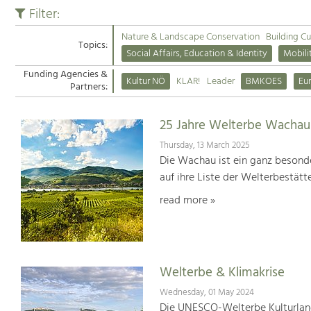
Filter:
Nature & Landscape Conservation
Building Cu
Topics:
Social Affairs, Education & Identity
Mobili
Funding Agencies &
Kultur NÖ
KLAR!
Leader
BMKOES
Eu
Partners:
25 Jahre Welterbe Wachau
Thursday, 13 March 2025
Die Wachau ist ein ganz besonde
auf ihre Liste der Welterbestät
read more »
Welterbe & Klimakrise
Wednesday, 01 May 2024
Die UNESCO-Welterbe Kulturland