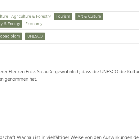
lture
Agriculture & Forestry
Tourism
Art & Culture
ty & Energy
Economy
ropadiplom
UNESCO
rer Flecken Erde. So außergewöhnlich, dass die UNESCO die Kultu
ten genommen hat.
schaft Wachau ist in vielfältiger Weise von den Auswirkungen de