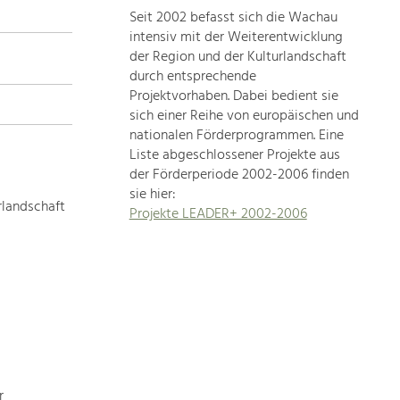
Seit 2002 befasst sich die Wachau
topics
intensiv mit der Weiterentwicklung
der Region und der Kulturlandschaft
Development
durch entsprechende
within
Projektvorhaben. Dabei bedient sie
sich einer Reihe von europäischen und
our
nationalen Förderprogrammen. Eine
region
Liste abgeschlossener Projekte aus
is
der Förderperiode 2002-2006 finden
extremely
sie hier:
diverse.
rlandschaft
Projekte LEADER+ 2002-2006
Which
is
why
we
provide
you
with
an
overview
r