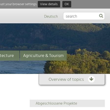
just your browser settings.
View details
OK
Deutsch
tecture
Agriculture & Tourism
Overview of topics
Overview
Abgeschlossene Projekte
of