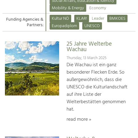
Kirchen am Fluss
Managing and Caring for the Cultural
Social Affairs, Education & Identity
Landscape.
Mobility & Energy
Economy
Suche
Kultur NÖ
KLAR!
Leader
BMKOES
Funding Agencies &
Tourism
Partners:
Europadiplom
UNESCO
Offer Development and Positioning
Impressum
25 Jahre Welterbe
Kontakt
Art & Culture
Wachau
Crafts, Science and Research.
Thursday, 13 March 2025
Die Wachau ist ein ganz
besonderer Flecken Erde. So
Social Affairs, Education
außergewöhnlich, dass die
& Identity
UNESCO die Kulturlandschaft
Equality, Youth and Integration.
auf ihre Liste der
Welterbestätten genommen
Mobility & Energy
hat.
Climate Change, Public Transport and
Renewable Energy.
read more »
Economy
Increase in Regional Value Added.