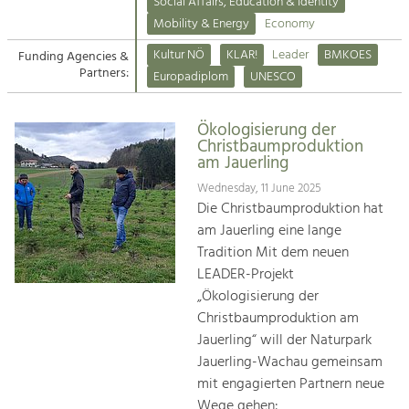
Kirchen am Fluss
Managing and Caring for the Cultural
Social Affairs, Education & Identity
Landscape.
Mobility & Energy
Economy
Suche
Kultur NÖ
KLAR!
Leader
BMKOES
Funding Agencies &
Tourism
Partners:
Europadiplom
UNESCO
Offer Development and Positioning
Impressum
Ökologisierung der
Kontakt
Art & Culture
Christbaumproduktion
am Jauerling
Crafts, Science and Research.
Wednesday, 11 June 2025
Die Christbaumproduktion hat
Social Affairs, Education
am Jauerling eine lange
& Identity
Tradition Mit dem neuen
Equality, Youth and Integration.
LEADER-Projekt
„Ökologisierung der
Mobility & Energy
Christbaumproduktion am
Climate Change, Public Transport and
Renewable Energy.
Jauerling“ will der Naturpark
Jauerling-Wachau gemeinsam
Economy
mit engagierten Partnern neue
Increase in Regional Value Added.
Wege gehen: