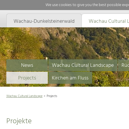
We use cookies to give you the best possible expe
Wachau-Dunkelsteinerwald
Wachau Cultural 
News
Wachau Cultural Landscape
Rüc
Projects
Kirchen am Fluss
Wachau Cultural Landscape
Projects
Projekte