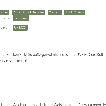
ulture
Agriculture & Forestry
Tourism
Art & Culture
& Energy
Economy
adiplom
UNESCO
rer Flecken Erde. So außergewöhnlich, dass die UNESCO die Kultu
ten genommen hat.
schaft Wachau ist in vielfältiger Weise von den Auswirkungen de