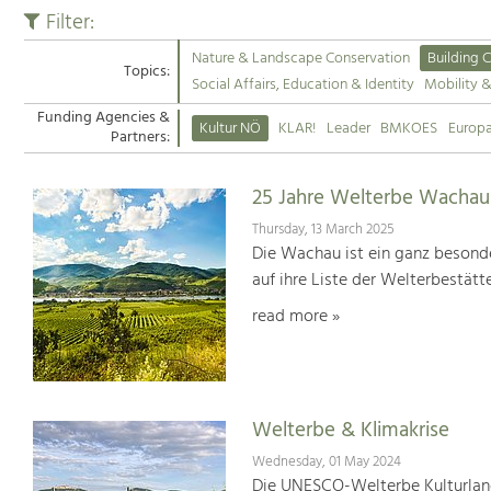
Filter:
Nature & Landscape Conservation
Building C
Topics:
Social Affairs, Education & Identity
Mobility 
Funding Agencies &
Kultur NÖ
KLAR!
Leader
BMKOES
Europ
Partners:
25 Jahre Welterbe Wachau
Thursday, 13 March 2025
Die Wachau ist ein ganz besonde
auf ihre Liste der Welterbestät
read more »
Welterbe & Klimakrise
Wednesday, 01 May 2024
Die UNESCO-Welterbe Kulturland