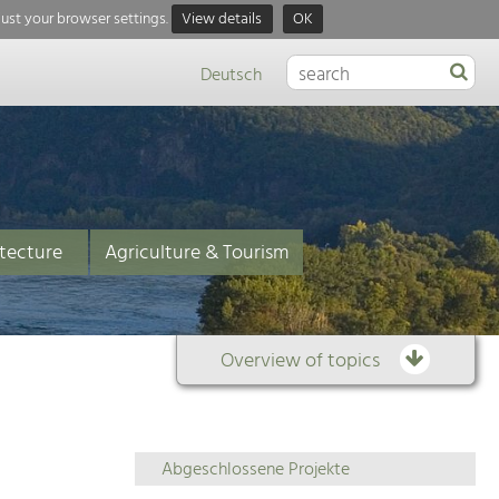
just your browser settings.
View details
OK
Deutsch
tecture
Agriculture & Tourism
Overview of topics
Overview
Abgeschlossene Projekte
of