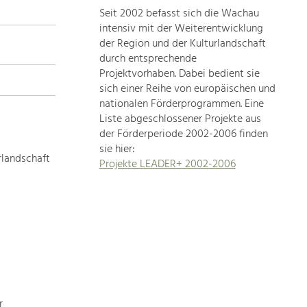
Seit 2002 befasst sich die Wachau
topics
intensiv mit der Weiterentwicklung
der Region und der Kulturlandschaft
Development
durch entsprechende
within
Projektvorhaben. Dabei bedient sie
sich einer Reihe von europäischen und
our
nationalen Förderprogrammen. Eine
region
Liste abgeschlossener Projekte aus
is
der Förderperiode 2002-2006 finden
extremely
sie hier:
diverse.
rlandschaft
Projekte LEADER+ 2002-2006
Which
is
why
we
provide
you
with
an
overview
r