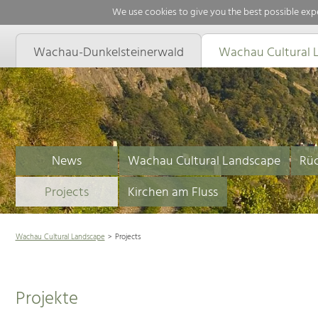
We use cookies to give you the best possible expe
Wachau-Dunkelsteinerwald
Wachau Cultural 
News
Wachau Cultural Landscape
Rüc
Projects
Kirchen am Fluss
Wachau Cultural Landscape
Projects
Projekte