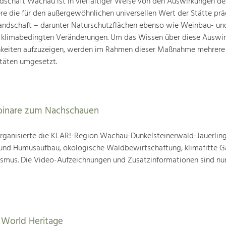
schaft Wachau ist in vielfältiger Weise von den Auswirkungen de
ere die für den außergewöhnlichen universellen Wert der Stätte pr
landschaft – darunter Naturschutzflächen ebenso wie Weinbau- un
n klimabedingten Veränderungen. Um das Wissen über diese Auswi
hkeiten aufzuzeigen, werden im Rahmen dieser Maßnahme mehrere
täten umgesetzt.
binare zum Nachschauen
ganisierte die KLAR!-Region Wachau-Dunkelsteinerwald-Jauerling
nd Humusaufbau, ökologische Waldbewirtschaftung, klimafitte G
mus. Die Video-Aufzeichnungen und Zusatzinformationen sind nun
World Heritage