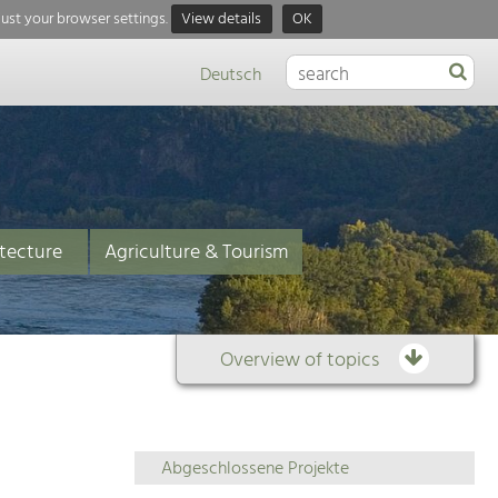
just your browser settings.
View details
OK
Deutsch
tecture
Agriculture & Tourism
Overview of topics
Overview
Abgeschlossene Projekte
of