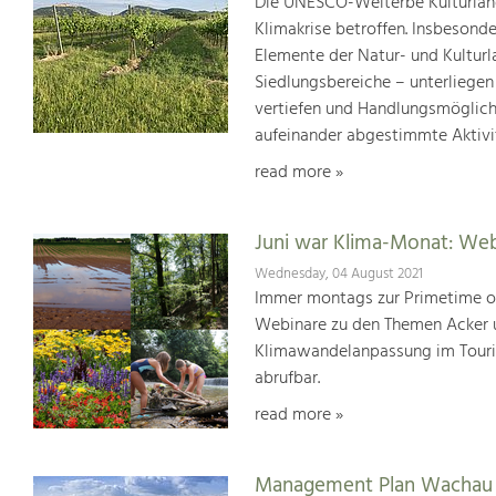
Die UNESCO-Welterbe Kulturland
Klimakrise betroffen. Insbesond
Elemente der Natur- und Kultur
Siedlungsbereiche – unterliege
vertiefen und Handlungsmöglic
aufeinander abgestimmte Aktivi
read more »
Juni war Klima-Monat: We
Wednesday, 04 August 2021
Immer montags zur Primetime or
Webinare zu den Themen Acker u
Klimawandelanpassung im Touris
abrufbar.
read more »
Management Plan Wachau 