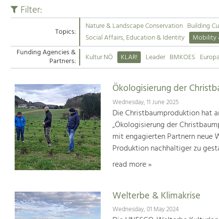
Filter:
Nature & Landscape Conservation
Building Cu
Topics:
Social Affairs, Education & Identity
Mobility
Funding Agencies &
Kultur NÖ
KLAR!
Leader
BMKOES
Europ
Partners:
Ökologisierung der Christ
Wednesday, 11 June 2025
Die Christbaumproduktion hat a
„Ökologisierung der Christbaum
mit engagierten Partnern neue We
Produktion nachhaltiger zu gest
read more »
Welterbe & Klimakrise
Wednesday, 01 May 2024