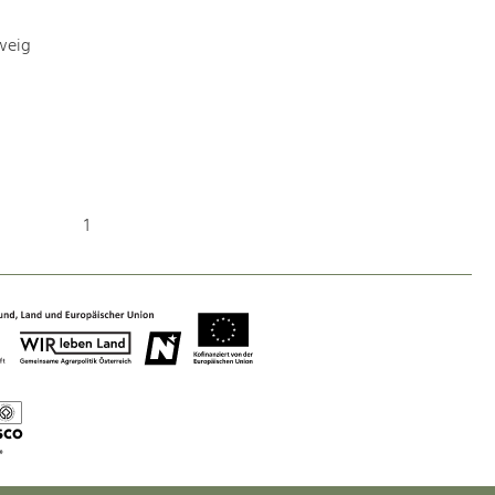
weig
Nature & Landscape
Conservation
Maintenance, Regulation and Further
Development.
1
Building Culture
Site, Building Culture and Sustainable
Settlements.
Agriculture & Forestry
Managing and Caring for the Cultural
Landscape.
Tourism
Offer Development and Positioning