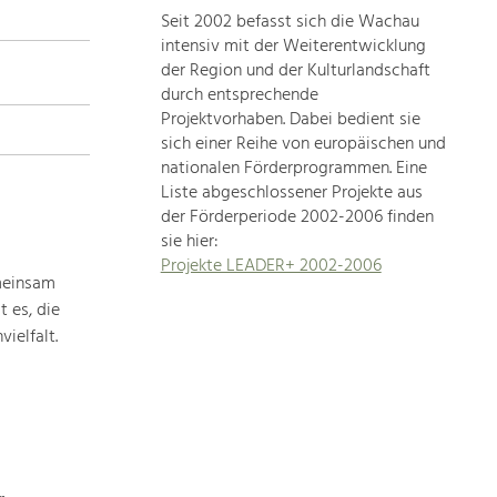
Seit 2002 befasst sich die Wachau
topics
intensiv mit der Weiterentwicklung
der Region und der Kulturlandschaft
Development
durch entsprechende
within
Projektvorhaben. Dabei bedient sie
sich einer Reihe von europäischen und
our
nationalen Förderprogrammen. Eine
region
Liste abgeschlossener Projekte aus
is
der Förderperiode 2002-2006 finden
extremely
sie hier:
diverse.
Projekte LEADER+ 2002-2006
Which
meinsam
is
 es, die
why
ielfalt.
we
provide
you
with
an
overview