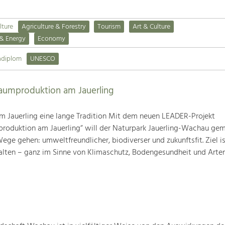
lture
Agriculture & Forestry
Tourism
Art & Culture
 & Energy
Economy
adiplom
UNESCO
baumproduktion am Jauerling
m Jauerling eine lange Tradition Mit dem neuen LEADER-Projekt
produktion am Jauerling“ will der Naturpark Jauerling-Wachau ge
ge gehen: umweltfreundlicher, biodiverser und zukunftsfit. Ziel ist
alten – ganz im Sinne von Klimaschutz, Bodengesundheit und Artenv