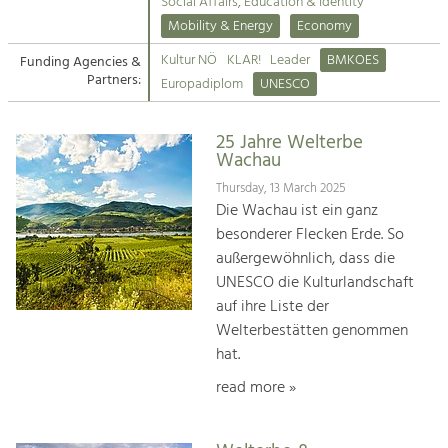
Kirchen am Fluss
Managing and Caring for the Cultural
Social Affairs, Education & Identity
Landscape.
Mobility & Energy
Economy
Suche
Kultur NÖ
KLAR!
Leader
BMKOES
Funding Agencies &
Tourism
Partners:
Europadiplom
UNESCO
Offer Development and Positioning
Impressum
25 Jahre Welterbe
Kontakt
Art & Culture
Wachau
Crafts, Science and Research.
Thursday, 13 March 2025
Die Wachau ist ein ganz
besonderer Flecken Erde. So
Social Affairs, Education
außergewöhnlich, dass die
& Identity
UNESCO die Kulturlandschaft
Equality, Youth and Integration.
auf ihre Liste der
Welterbestätten genommen
Mobility & Energy
hat.
Climate Change, Public Transport and
Renewable Energy.
read more »
Economy
Increase in Regional Value Added.