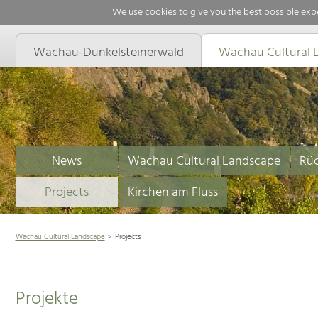
We use cookies to give you the best possible expe
Wachau-Dunkelsteinerwald
Wachau Cultural 
News
Wachau Cultural Landscape
Rüc
Projects
Kirchen am Fluss
Wachau Cultural Landscape
Projects
Projekte