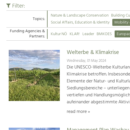
Filter:
Nature & Landscape Conservation
Building Cu
Topics:
Social Affairs, Education & Identity
Mobility
Funding Agencies &
Kultur NÖ
KLAR!
Leader
BMKOES
Europa
Partners:
Welterbe & Klimakrise
Wednesday, 01 May 2024
Die UNESCO-Welterbe Kulturland
Klimakrise betroffen. Insbesond
Elemente der Natur- und Kultur
Siedlungsbereiche – unterliege
vertiefen und Handlungsmöglic
aufeinander abgestimmte Aktivi
read more »