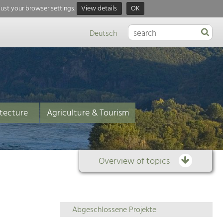
just your browser settings.
View details
OK
Deutsch
tecture
Agriculture & Tourism
Overview of topics
Overview
Abgeschlossene Projekte
of