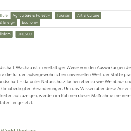
lture
Agriculture & Forestry
Tourism
Art & Culture
 & Energy
Economy
diplom
UNESCO
schaft Wachau ist in vielfältiger Weise von den Auswirkungen de
ere die für den außergewöhnlichen universellen Wert der Stätte pr
landschaft – darunter Naturschutzflächen ebenso wie Weinbau- un
n klimabedingten Veränderungen. Um das Wissen über diese Auswi
hkeiten aufzuzeigen, werden im Rahmen dieser Maßnahme mehrere
täten umgesetzt.