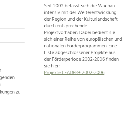
Seit 2002 befasst sich die Wachau
topics
intensiv mit der Weiterentwicklung
der Region und der Kulturlandschaft
Development
durch entsprechende
within
Projektvorhaben. Dabei bedient sie
sich einer Reihe von europäischen und
our
nationalen Förderprogrammen. Eine
region
Liste abgeschlossener Projekte aus
is
der Förderperiode 2002-2006 finden
extremely
sie hier:
diverse.
r
Projekte LEADER+ 2002-2006
Which
ägenden
is
d
why
rkungen zu
we
provide
you
with
an
overview