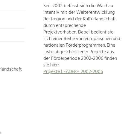
Seit 2002 befasst sich die Wachau
topics
intensiv mit der Weiterentwicklung
der Region und der Kulturlandschaft
Development
durch entsprechende
within
Projektvorhaben. Dabei bedient sie
sich einer Reihe von europäischen und
our
nationalen Förderprogrammen. Eine
region
Liste abgeschlossener Projekte aus
is
der Förderperiode 2002-2006 finden
extremely
sie hier:
diverse.
rlandschaft
Projekte LEADER+ 2002-2006
Which
is
why
we
provide
you
with
an
overview
r