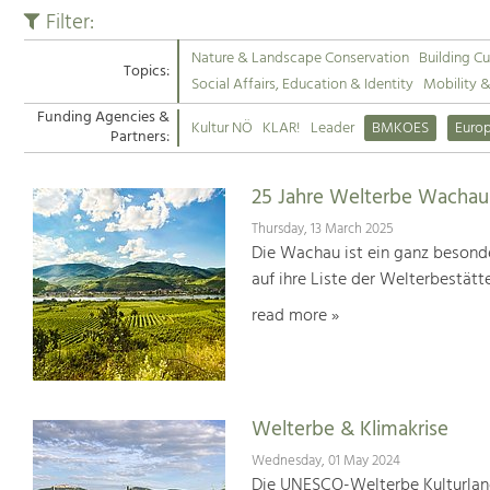
Filter:
Nature & Landscape Conservation
Building Cu
Topics:
Social Affairs, Education & Identity
Mobility 
Funding Agencies &
Kultur NÖ
KLAR!
Leader
BMKOES
Euro
Partners:
25 Jahre Welterbe Wachau
Thursday, 13 March 2025
Die Wachau ist ein ganz besonde
auf ihre Liste der Welterbestät
read more »
Welterbe & Klimakrise
Wednesday, 01 May 2024
Die UNESCO-Welterbe Kulturland