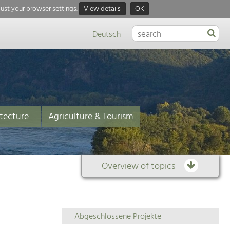
just your browser settings.
View details
OK
Deutsch
tecture
Agriculture & Tourism
Overview of topics
Overview
Abgeschlossene Projekte
of