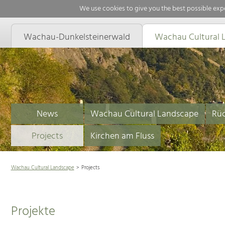
We use cookies to give you the best possible expe
Wachau-Dunkelsteinerwald
Wachau Cultural 
News
Wachau Cultural Landscape
Rüc
Projects
Kirchen am Fluss
Wachau Cultural Landscape
Projects
Projekte