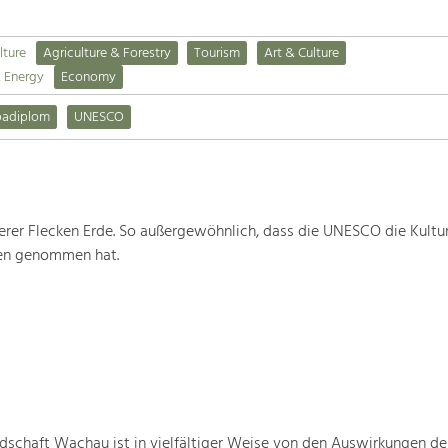
lture
Agriculture & Forestry
Tourism
Art & Culture
& Energy
Economy
padiplom
UNESCO
rer Flecken Erde. So außergewöhnlich, dass die UNESCO die Kultu
ten genommen hat.
schaft Wachau ist in vielfältiger Weise von den Auswirkungen de