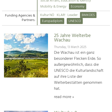
Kirchen am Fluss
Managing and Caring for the Cultural
Social Affairs, Education & Identity
Landscape.
Mobility & Energy
Economy
Suche
Kultur NÖ
KLAR!
Leader
BMKOES
Funding Agencies &
Tourism
Partners:
Europadiplom
UNESCO
Offer Development and Positioning
Impressum
25 Jahre Welterbe
Kontakt
Art & Culture
Wachau
Crafts, Science and Research.
Thursday, 13 March 2025
Die Wachau ist ein ganz
besonderer Flecken Erde. So
Social Affairs, Education
außergewöhnlich, dass die
& Identity
UNESCO die Kulturlandschaft
Equality, Youth and Integration.
auf ihre Liste der
Welterbestätten genommen
Mobility & Energy
hat.
Climate Change, Public Transport and
Renewable Energy.
read more »
Economy
Increase in Regional Value Added.