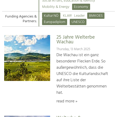
Kirchen am Fluss
Managing and Caring for the Cultural
Social Affairs, Education & Identity
Landscape.
Mobility & Energy
Economy
Suche
Kultur NÖ
KLAR!
Leader
BMKOES
Funding Agencies &
Tourism
Partners:
Europadiplom
UNESCO
Offer Development and Positioning
Impressum
25 Jahre Welterbe
Kontakt
Art & Culture
Wachau
Crafts, Science and Research.
Thursday, 13 March 2025
Die Wachau ist ein ganz
besonderer Flecken Erde. So
Social Affairs, Education
außergewöhnlich, dass die
& Identity
UNESCO die Kulturlandschaft
Equality, Youth and Integration.
auf ihre Liste der
Welterbestätten genommen
Mobility & Energy
hat.
Climate Change, Public Transport and
Renewable Energy.
read more »
Economy
Increase in Regional Value Added.