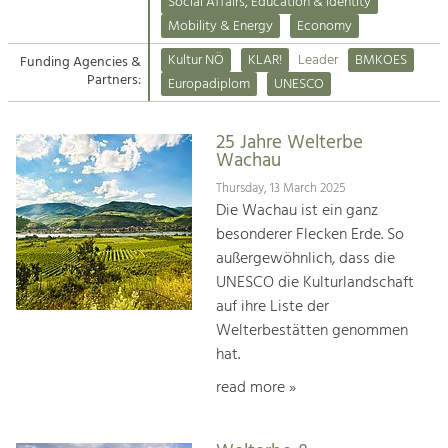
Kirchen am Fluss
Managing and Caring for the Cultural
Social Affairs, Education & Identity
Landscape.
Mobility & Energy
Economy
Suche
Kultur NÖ
KLAR!
Leader
BMKOES
Funding Agencies &
Tourism
Partners:
Europadiplom
UNESCO
Offer Development and Positioning
Impressum
25 Jahre Welterbe
Kontakt
Art & Culture
Wachau
Crafts, Science and Research.
Thursday, 13 March 2025
Die Wachau ist ein ganz
besonderer Flecken Erde. So
Social Affairs, Education
außergewöhnlich, dass die
& Identity
UNESCO die Kulturlandschaft
Equality, Youth and Integration.
auf ihre Liste der
Welterbestätten genommen
Mobility & Energy
hat.
Climate Change, Public Transport and
Renewable Energy.
read more »
Economy
Increase in Regional Value Added.