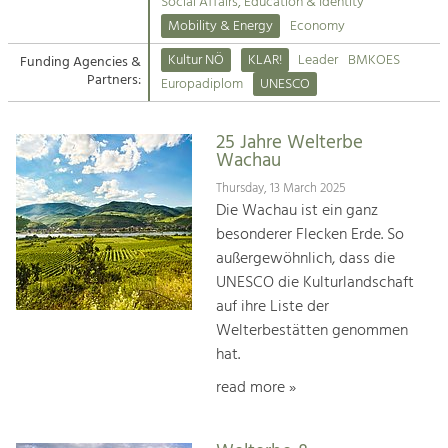
Kirchen am Fluss
Managing and Caring for the Cultural
Social Affairs, Education & Identity
Landscape.
Mobility & Energy
Economy
Suche
Kultur NÖ
KLAR!
Leader
BMKOES
Funding Agencies &
Tourism
Partners:
Europadiplom
UNESCO
Offer Development and Positioning
Impressum
25 Jahre Welterbe
Kontakt
Art & Culture
Wachau
Crafts, Science and Research.
Thursday, 13 March 2025
Die Wachau ist ein ganz
besonderer Flecken Erde. So
Social Affairs, Education
außergewöhnlich, dass die
& Identity
UNESCO die Kulturlandschaft
Equality, Youth and Integration.
auf ihre Liste der
Welterbestätten genommen
Mobility & Energy
hat.
Climate Change, Public Transport and
Renewable Energy.
read more »
Economy
Increase in Regional Value Added.